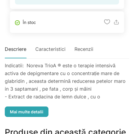
În stoc
Descriere
Caracteristici
Recenzii
Indicatii: Noreva TrioA ® este o terapie intensivă
activa de depigmentare cu o concentrație mare de
glabridin , aceasta determină reducerea petelor maro
in 3 saptamani , pe fata , corp și mâini
- Extract de radacina de lemn dulce , cu o
concentrație de 40 % glabridin inhibă tirozinaza ,
enzima responsabilă de sinteza melaninei
- AHA si lactat de amoniu promoveaza pătrunderea
glabridinei și exfolierea celulelor pigmentate
Produse din această categorie