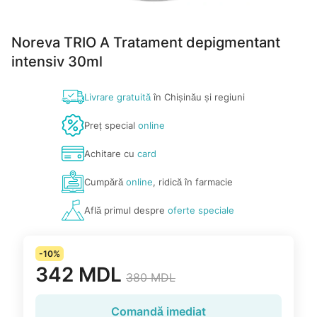
Noreva TRIO A Tratament depigmentant
intensiv 30ml
Livrare gratuită
în Chișinău și regiuni
Preț special
online
Achitare cu
card
Cumpără
online
, ridică în farmacie
Află primul despre
oferte speciale
-10%
342 MDL
380 MDL
Comandă imediat