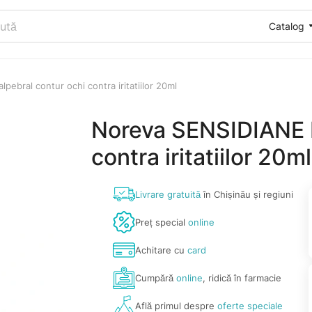
Catalog
ebral contur ochi contra iritatiilor 20ml
Noreva SENSIDIANE P
contra iritatiilor 20ml
Livrare gratuită
în Chișinău și regiuni
Preț special
online
Achitare cu
card
Cumpără
online
, ridică în farmacie
Află primul despre
oferte speciale