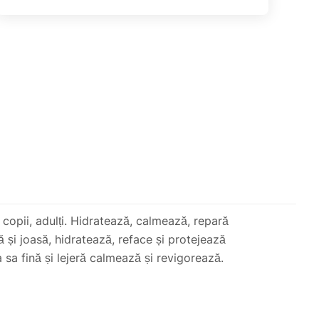
, copii, adulți. Hidratează, calmează, repară
 și joasă, hidratează, reface și protejează
 sa fină și lejeră calmează și revigorează.
a si nu utilizati produsul daca ambalajul a