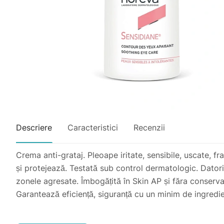
Descriere
Caracteristici
Recenzii
Crema anti-grataj. Pleoape iritate, sensibile, uscate, fra
și protejează. Testată sub control dermatologic. Datorit
zonele agresate. Îmbogățită în Skin AP și făra conserva
Garantează eficiență, siguranță cu un minim de ingredie
Utilizare. Apasati 1 singura data pe dispenser si aplica