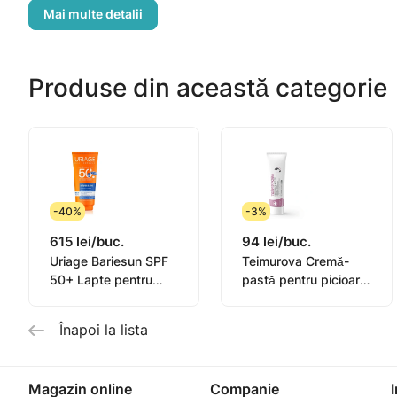
fost compromis: flacon deteriorat, pompita blocata (r
Produse din această categorie
-40%
-3%
615 lei/buc.
94 lei/buc.
Uriage Bariesun SPF
Teimurova Cremă-
50+ Lapte pentru
pastă pentru picioare
copii, piele sensibilă
contra miros și
100ml
transpirație 50g
Înapoi la lista
Magazin online
Companie