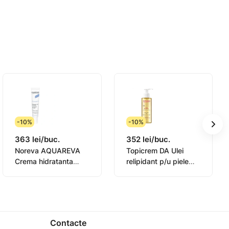
 caldura.
-10%
-10%
363 lei/buc.
352 lei/buc.
Noreva AQUAREVA
Topicrem DA Ulei
Crema hidratanta
relipidant p/u piele
contur ochi 15ml
sensibila 145ml
(0831003)
Contacte