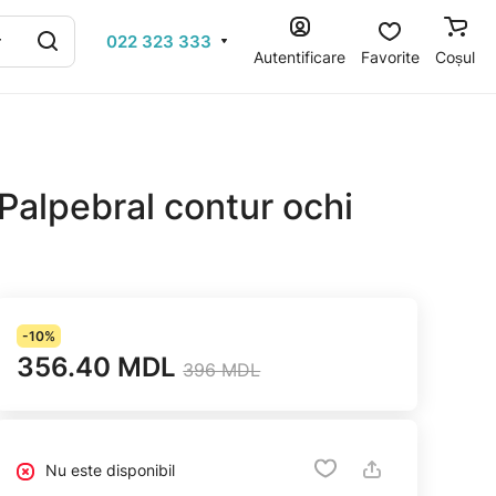
022 323 333
Autentificare
Favorite
Coșul
alpebral contur ochi
-10%
356.40 MDL
396 MDL
Nu este disponibil