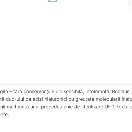
gile – fără conservanți. Piele sensibilă, intolerantă. Bebeluși
ă duo-ului de acizi hialuronici cu greutate moleculară înaltă
nți multumită unui procedeu unic de sterilizare UHT, textura
nte.
ti delicat produsul pe zona ochilor curati. Nu deschideti cuti