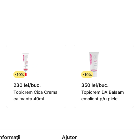
isc de contaminare microboana). Tineti departe de surse de
-10%
-10%
230 lei/buc.
350 lei/buc.
Topicrem Cica Crema
Topicrem DA Balsam
calmanta 40ml
emolient p/u piele
(0582101)
atopica 200ml
(0442101)
Informaţii
Ajutor