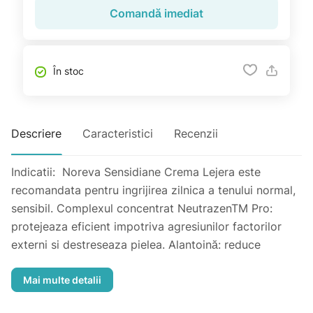
Comandă imediat
În stoc
Descriere
Caracteristici
Recenzii
Indicatii: Noreva Sensidiane Crema Lejera este
recomandata pentru ingrijirea zilnica a tenului normal,
sensibil. Complexul concentrat NeutrazenTM Pro:
protejeaza eficient impotriva agresiunilor factorilor
externi si destreseaza pielea. Alantoină: reduce
sensibilitatea cutanată și creează film protector.
Fitobioactivi hidratanţi (măsline): asigură hidratare
imediată și continuă