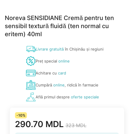
Noreva SENSIDIANE Cremă pentru ten
sensibil textură fluidă (ten normal cu
eritem) 40ml
Livrare gratuită
în Chișinău și regiuni
Preț special
online
Achitare cu
card
Cumpără
online
, ridică în farmacie
Află primul despre
oferte speciale
-10%
290.70 MDL
323 MDL