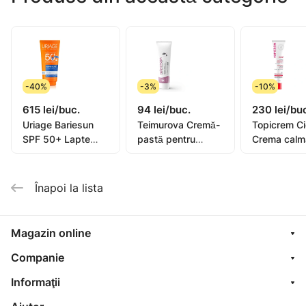
Mod de utilizare: se aplică dimineața și seara pe
conturul ochilor cu mișcări delicate de masaj.
A se păstra la loc răcoros și uscat. Numai pentru uz
extern. Testat sub control dermatologic și
-40%
-3%
-10%
oftalmologic.
615 lei/buc.
94 lei/buc.
230 lei/bu
Uriage Bariesun
Teimurova Cremă-
Topicrem C
SPF 50+ Lapte
pastă pentru
Crema calm
pentru copii, piele
picioare contra
40ml (0582
sensibilă 100ml
miros și
transpirație 50g
Înapoi la lista
Magazin online
Companie
Informaţii