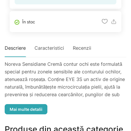
În stoc
Descriere
Caracteristici
Recenzii
Noreva Sensidiane Cremă contur ochi este formulată
special pentru zonele sensibile ale conturului ochilor,
atenuează roșeața. Conține EYE 3S un activ de origine
naturală, îmbunătățește microcirculația pielii, ajută la
prevenirea și reducerea cearcănilor, pungilor de sub
ochi și ridurilor. Are o textură foarte fină, non-grasă,
lasă o senzație de bine, ștergând semnele de
oboseală.
Produse din această categorie