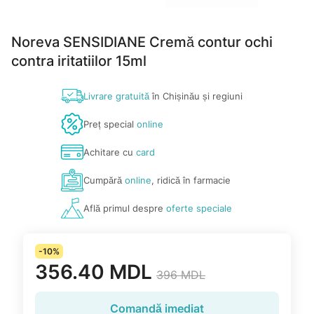
Noreva SENSIDIANE Cremă contur ochi
contra iritatiilor 15ml
Livrare gratuită
în Chișinău și regiuni
Preț special
online
Achitare cu
card
Cumpără
online
, ridică în farmacie
Află primul despre
oferte speciale
-10%
356.40 MDL
396 MDL
Comandă imediat