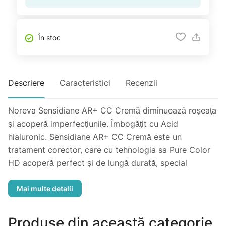
În stoc
Descriere
Caracteristici
Recenzii
Noreva Sensidiane AR+ CC Cremă diminuează roșeața
și acoperă imperfecțiunile. Îmbogățit cu Acid
hialuronic. Sensidiane AR+ CC Cremă este un
tratament corector, care cu tehnologia sa Pure Color
HD acoperă perfect și de lungă durată, special
adaptat pentru piele sensibilă cu tendința cuperozică.
Printr-un singur pas, aceasta stabilizează roșeața și
protejează împotriva razelor UVA/UVB. Pielea devine
uniformă datorită pigmenților naturali din formulă.
Produse din această categorie