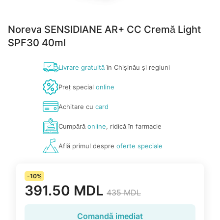
Noreva SENSIDIANE AR+ CC Cremă Light
SPF30 40ml
Livrare gratuită
în Chișinău și regiuni
Preț special
online
Achitare cu
card
Cumpără
online
, ridică în farmacie
Află primul despre
oferte speciale
-10%
391.50 MDL
435 MDL
Comandă imediat