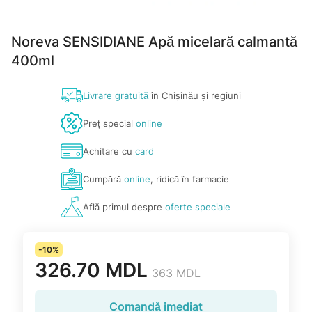
Noreva SENSIDIANE Apă micelară calmantă
400ml
Livrare gratuită
în Chișinău și regiuni
Preț special
online
Achitare cu
card
Cumpără
online
, ridică în farmacie
Află primul despre
oferte speciale
-10%
326.70 MDL
363 MDL
Comandă imediat