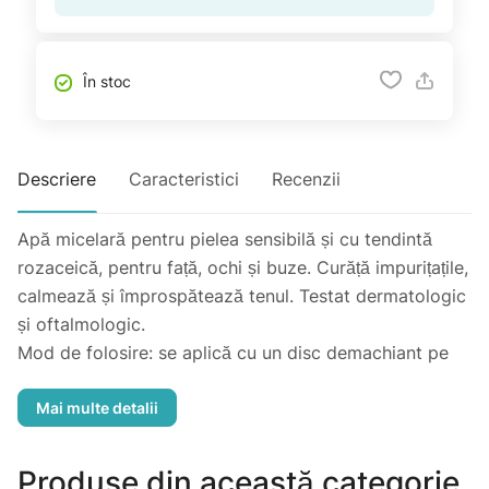
În stoc
Descriere
Caracteristici
Recenzii
Apă micelară pentru pielea sensibilă și cu tendintă
rozaceică, pentru față, ochi și buze. Curăță impurițațile,
calmează și împrospătează tenul. Testat dermatologic
și oftalmologic.
Mod de folosire: se aplică cu un disc demachiant pe
toată fața. Fără parabeni.
Produse din această categorie