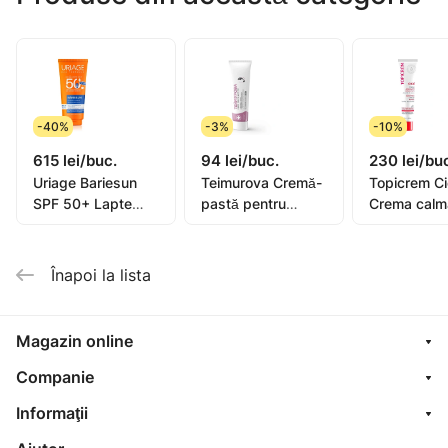
-40%
-3%
-10%
615 lei/buc.
94 lei/buc.
230 lei/bu
Uriage Bariesun
Teimurova Cremă-
Topicrem C
SPF 50+ Lapte
pastă pentru
Crema calm
pentru copii, piele
picioare contra
40ml (0582
sensibilă 100ml
miros și
transpirație 50g
Înapoi la lista
Magazin online
Companie
Informaţii