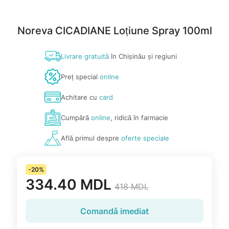
Noreva CICADIANE Loțiune Spray 100ml
Livrare gratuită
în Chișinău și regiuni
Preț special
online
Achitare cu
card
Cumpără
online
, ridică în farmacie
Află primul despre
oferte speciale
-20%
334.40 MDL
418 MDL
Comandă imediat