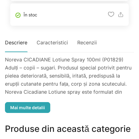
În stoc
Descriere
Caracteristici
Recenzii
Noreva CICADIANE Lotiune Spray 100ml (P01829)
Adulți – copii – sugari. Produsul special potrivit pentru
pielea deteriorată, sensibilă, iritată, predispusă la
erupții cutanate pentru fața, corp și zona scutecului.
Noreva Cicadiane Lotiune spray este formulat din
ingrediente active atent selectate pentru a calma și
purifica pielea de la prima aplicare, cu efecte
reparatoare de lungă durată. Formulele de Acid
Hialuronic exclusiv cu o greutate moleculară de 450
Produse din această categorie
kDa se combină cu agenți de hidratare pentru a ajuta