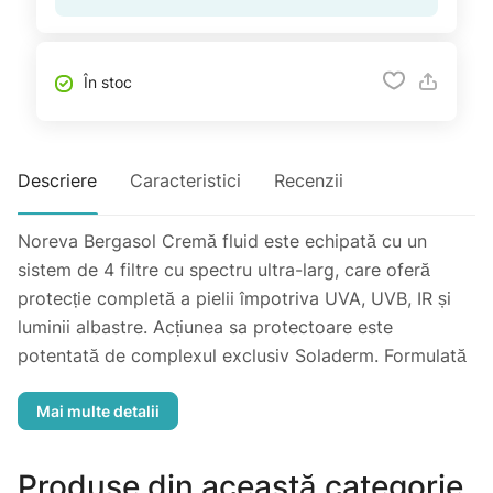
În stoc
Descriere
Caracteristici
Recenzii
Noreva Bergasol Cremă fluid este echipată cu un
sistem de 4 filtre cu spectru ultra-larg, care oferă
protecție completă a pielii împotriva UVA, UVB, IR și
luminii albastre. Acțiunea sa protectoare este
potentată de complexul exclusiv Soladerm. Formulată
pentru pielea sensibilă. Textura sa fluidă și ușoară lasă
pielea hidratată, netedă, mătăsoasă și confortabilă.
Ușor de aplicat, finisajul este invizibil și nelipicios, fără
urme albe.
Produse din această categorie