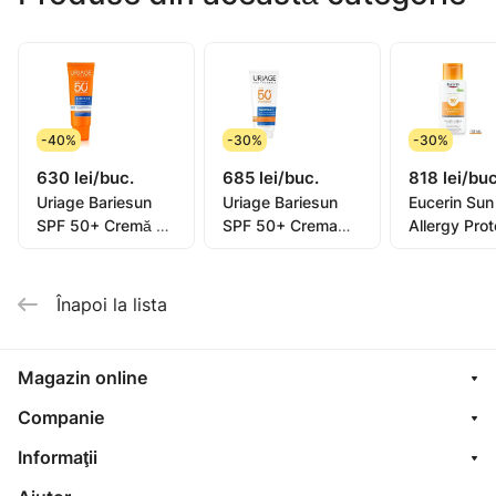
Mod de utilizare: aplicați Cremă înainte de orice
expunere la soare. Nu expuneți bebelușii și copii mici
la soare. Potrivit pentru vârsta de la 12 ani. Apă
rezistent. Non-comedogenic.
-40%
-30%
-30%
630 lei/buc.
685 lei/buc.
818 lei/buc
Păstrați la loc uscat și răcoros. Doar pentru uz extern.
Uriage Bariesun
Uriage Bariesun
Eucerin Sun
SPF 50+ Cremă cu
SPF 50+ Crema
Allergy Prot
fond de ten,
minerală, 100ml
Gel-cremă
deschis, 50ml
(15001125)
invizibilă S
50+ 150ml
Înapoi la lista
Magazin online
Companie
Informaţii