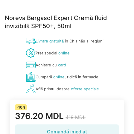
Noreva Bergasol Expert Cremă fluid
invizibilă SPF50+, 50ml
Livrare gratuită
în Chișinău și regiuni
Preț special
online
Achitare cu
card
Cumpără
online
, ridică în farmacie
Află primul despre
oferte speciale
-10%
376.20 MDL
418 MDL
Comandă imediat