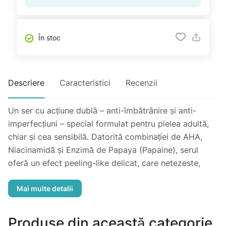
În stoc
Descriere
Caracteristici
Recenzii
Un ser cu acțiune dublă – anti-îmbătrânire și anti-
imperfecțiuni – special formulat pentru pielea adultă,
chiar și cea sensibilă. Datorită combinației de AHA,
Niacinamidă și Enzimă de Papaya (Papaine), serul
oferă un efect peeling-like delicat, care netezeste,
purifică și luminează pielea, fără a o usca.
Complexul X-Biosebclear B3, cu acțiune
bacteriostatică și sebo-reglatoare, reduce
imperfecțiunile, curăță porii, reglează producția de
Produse din această categorie