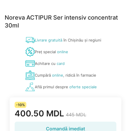
Noreva ACTIPUR Ser intensiv concentrat
30ml
Livrare gratuită
în Chișinău și regiuni
Preț special
online
Achitare cu
card
Cumpără
online
, ridică în farmacie
Află primul despre
oferte speciale
-10%
400.50 MDL
445 MDL
Comandă imediat