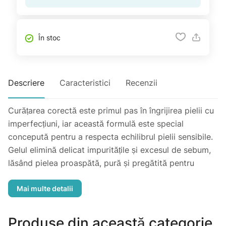
În stoc
Descriere
Caracteristici
Recenzii
Curățarea corectă este primul pas în îngrijirea pielii cu
imperfecțiuni, iar această formulă este special
concepută pentru a respecta echilibrul pielii sensibile.
Gelul elimină delicat impuritățile și excesul de sebum,
lăsând pielea proaspătă, pură și pregătită pentru
tratamentele dermatologice aplicate ulterior. Formula
sa conține tensioactivi blânzi, potriviți pentru pielea
fragilă, și un complex vegetal salvie-brusture-
nasturțium care ajută la reglarea sebumului și
Produse din această categorie