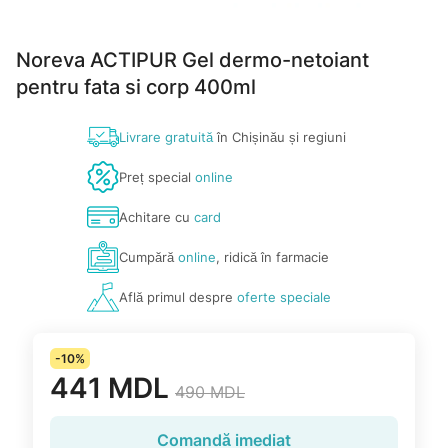
Noreva ACTIPUR Gel dermo-netoiant
pentru fata si corp 400ml
Livrare gratuită
în Chișinău și regiuni
Preț special
online
Achitare cu
card
Cumpără
online
, ridică în farmacie
Află primul despre
oferte speciale
-10%
441 MDL
490 MDL
Comandă imediat