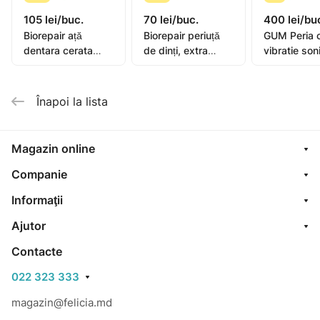
105 lei/buc.
70 lei/buc.
400 lei/bu
Biorepair ață
Biorepair periuță
GUM Peria 
dentara cerata
de dinți, extra
vibratie son
extensibila 25+5m
moale
Activital
Înapoi la lista
Magazin online
Companie
Informaţii
Ajutor
Contacte
022 323 333
magazin@felicia.md