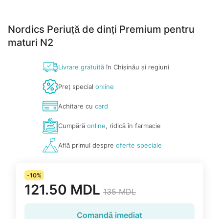
Nordics Periuță de dinți Premium pentru
maturi N2
Livrare gratuită
în Chișinău și regiuni
Preț special
online
Achitare cu
card
Cumpără
online
, ridică în farmacie
Află primul despre
oferte speciale
-10%
121.50 MDL
135 MDL
Comandă imediat