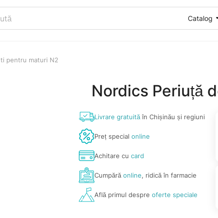
Catalog
nti pentru maturi N2
Nordics Periuță d
Livrare gratuită
în Chișinău și regiuni
Preț special
online
Achitare cu
card
Cumpără
online
, ridică în farmacie
Află primul despre
oferte speciale