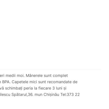
peri medii moi. Mânerele sunt complet
nțin BPA. Capetele mici sunt recomandate de
ă schimbați peria la fiecare 3 luni și
ilescu Spătarul,36. mun Chișinău Tel:373 22