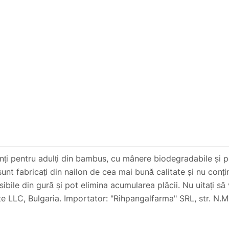
inți pentru adulți din bambus, cu mânere biodegradabile și 
 sunt fabricați din nailon de cea mai bună calitate și nu co
ile din gură și pot elimina acumularea plăcii. Nu uitați să v
 LLC, Bulgaria. Importator: "Rihpangalfarma" SRL, str. N.M