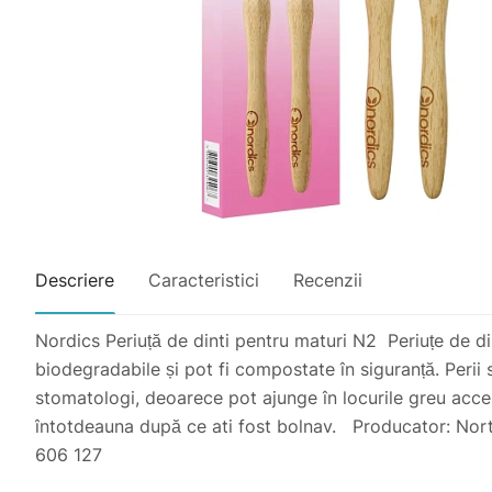
Descriere
Caracteristici
Recenzii
Nordics Periuță de dinti pentru maturi N2 Periuțe de d
biodegradabile și pot fi compostate în siguranță. Perii
stomatologi, deoarece pot ajunge în locurile greu accesib
întotdeauna după ce ati fost bolnav. Producator: Norte
606 127