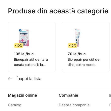
Produse din această categorie
-10%
-10%
105 lei/buc.
70 lei/buc.
Biorepair ață dentara
Biorepair periuță de
cerata extensibila
dinți, extra moale
25+5m
Înapoi la lista
Magazin online
Companie
Catalog
Despre companie