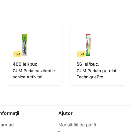
-5%
-5%
400 lei/buc.
56 lei/buc.
GUM Peria cu vibratie
GUM Periuta p/t dinti
sonica Activital
TechniquePro
Compact
Informaţii
Ajutor
Farmacii
Modalități de plată