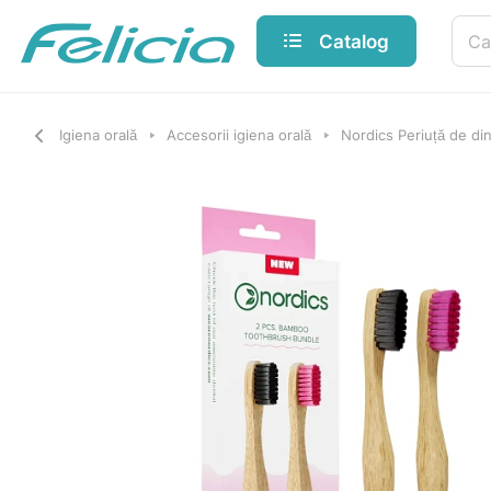
Catalog
Igiena orală
Accesorii igiena orală
Nordics Periuță de di