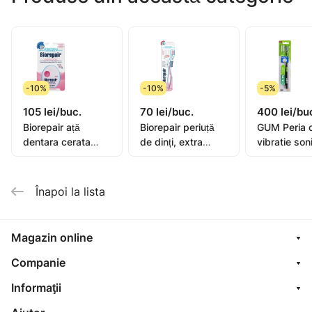
-10%
-10%
-5%
105 lei/buc.
70 lei/buc.
400 lei/bu
Biorepair ață
Biorepair periuță
GUM Peria 
dentara cerata
de dinți, extra
vibratie son
extensibila 25+5m
moale
Activital
Înapoi la lista
Magazin online
Companie
Informaţii