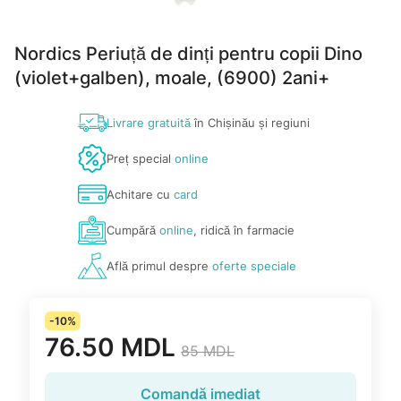
Nordics Periuță de dinți pentru copii Dino
(violet+galben), moale, (6900) 2ani+
Livrare gratuită
în Chișinău și regiuni
Preț special
online
Achitare cu
card
Cumpără
online
, ridică în farmacie
Află primul despre
oferte speciale
-10%
76.50 MDL
85 MDL
Comandă imediat