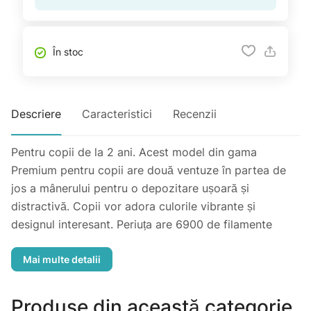
În stoc
Descriere
Caracteristici
Recenzii
Pentru copii de la 2 ani. Acest model din gama
Premium pentru copii are două ventuze în partea de
jos a mânerului pentru o depozitare ușoară și
distractivă. Copii vor adora culorile vibrante și
designul interesant. Periuța are 6900 de filamente
super moi, care vor curăța cu ușurința toate
imperfecțiunile și reziduurile de placă pentru a preveni
formarea cariilor. Produs vegan.
Produse din această categorie