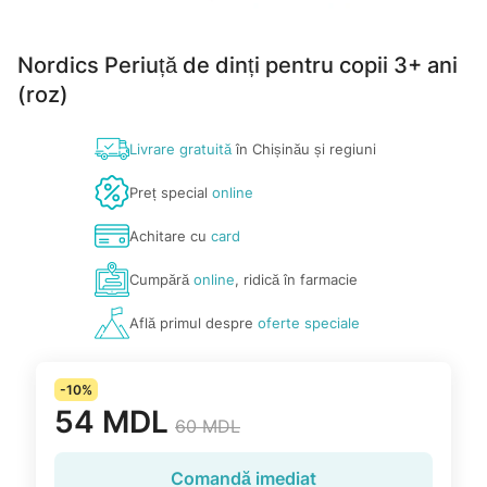
Nordics Periuță de dinți pentru copii 3+ ani
(roz)
Livrare gratuită
în Chișinău și regiuni
Preț special
online
Achitare cu
card
Cumpără
online
, ridică în farmacie
Află primul despre
oferte speciale
-10%
54 MDL
60 MDL
Comandă imediat