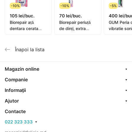
-10%
-10%
-5%
105 lei/buc.
70 lei/buc.
400 lei/bu
Biorepair ață
Biorepair periuță
GUM Peria 
dentara cerata
de dinți, extra
vibratie son
extensibila 25+5m
moale
Activital
Înapoi la lista
Magazin online
Companie
Informaţii
Ajutor
Contacte
022 323 333