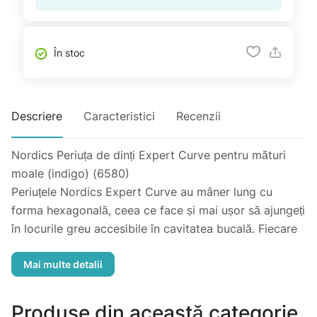
În stoc
Descriere
Caracteristici
Recenzii
Nordics Periuța de dinți Expert Curve pentru mături
moale (indigo) (6580)
Periuțele Nordics Expert Curve au mâner lung cu
forma hexagonală, ceea ce face și mai ușor să ajungeți
în locurile greu accesibile în cavitatea bucală. Fiecare
perie are 6580 filamente de înaltă calitate, care au
trecut printr-un proces de rotunjire pentru a oferi o
experiența de periaj fină, fără a irita gingiile sensibile.
Fiecare perie are un capac de protecție. Filamente
Produse din această categorie