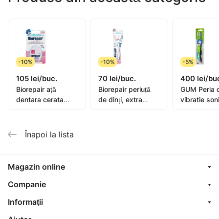
periilor au un diametru de 0,10mm de duritate moale.
Producător Norte LTD, Bulgaria.
Importator "Rihpangalfarma" SRL, str. N.Milescu
Spătarul,36. mun Chișinău Tel:373 22 606 127
-10%
-10%
-5%
105 lei/buc.
70 lei/buc.
400 lei/bu
Biorepair ață
Biorepair periuță
GUM Peria 
dentara cerata
de dinți, extra
vibratie son
extensibila 25+5m
moale
Activital
Înapoi la lista
Magazin online
Companie
Informaţii