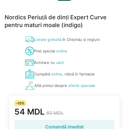
Nordics Periuță de dinți Expert Curve
pentru maturi moale (indigo)
Livrare gratuită
în Chișinău și regiuni
Preț special
online
Achitare cu
card
Cumpără
online
, ridică în farmacie
Află primul despre
oferte speciale
-10%
54 MDL
60 MDL
Comandă imediat