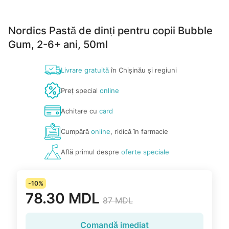
Nordics Pastă de dinți pentru copii Bubble
Gum, 2-6+ ani, 50ml
Livrare gratuită
în Chișinău și regiuni
Preț special
online
Achitare cu
card
Cumpără
online
, ridică în farmacie
Află primul despre
oferte speciale
-10%
78.30 MDL
87 MDL
Comandă imediat