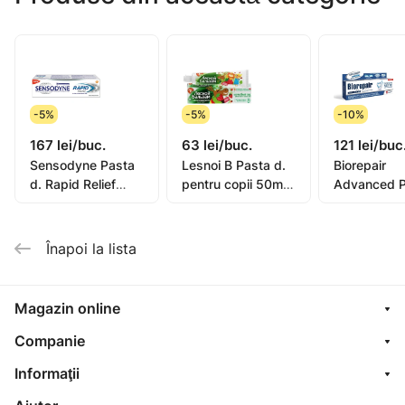
-5%
-5%
-10%
167 lei/buc.
63 lei/buc.
121 lei/buc
Sensodyne Pasta
Lesnoi B Pasta d.
Biorepair
d. Rapid Relief
pentru copii 50ml
Advanced P
75ml
(de la 2ani)
de dinti Int
Night 75ml
(GA148650
Înapoi la lista
Magazin online
Companie
Informaţii