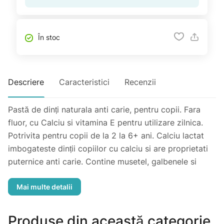
În stoc
Descriere
Caracteristici
Recenzii
Pastă de dinți naturala anti carie, pentru copii. Fara
fluor, cu Calciu si vitamina E pentru utilizare zilnica.
Potrivita pentru copii de la 2 la 6+ ani. Calciu lactat
imbogateste dinții copiilor cu calciu si are proprietati
puternice anti carie. Contine musetel, galbenele si
extract de aloe cu efect antiinflamator. Formula a fost
dezvoltata de stomatology pentru a crea un produs
natural si potrivit pentru copii. Fara SLS, PEGs, zahar.
Produse din această categorie