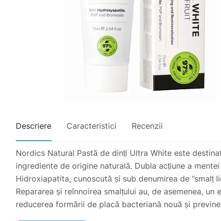
Descriere
Caracteristici
Recenzii
Nordics Natural Pastă de dinți Ultra White este destina
ingrediente de origine naturală. Dubla acțiune a mentei
Hidroxiapatita, cunoscută și sub denumirea de ”smalț lic
Repararea și reînnoirea smalțului au, de asemenea, un ef
reducerea formării de placă bacteriană nouă și previne c
Cărbunele activ este o alternativă naturală pentru albir