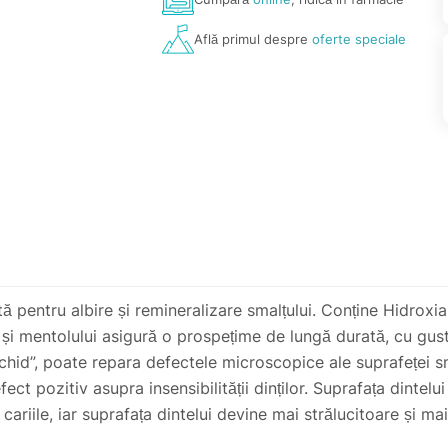
Află primul despre
oferte speciale
tă pentru albire și remineralizare smalțului. Conține Hidroxi
 și mentolului asigură o prospețime de lungă durată, cu gust
hid”, poate repara defectele microscopice ale suprafeței sma
ect pozitiv asupra insensibilității dinților. Suprafața dintel
ariile, iar suprafața dintelui devine mai strălucitoare și mai
ea dinților, deoarece poate absorbi cantități mari de taninu