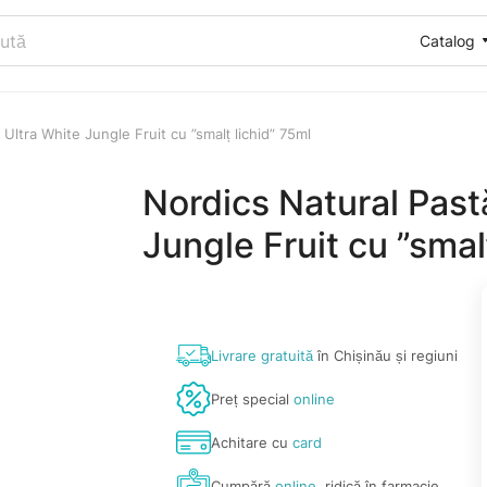
Catalog
 Ultra White Jungle Fruit cu ”smalț lichid” 75ml
Nordics Natural Pastă
Jungle Fruit cu ”smal
Livrare gratuită
în Chișinău și regiuni
Preț special
online
Achitare cu
card
Cumpără
online
, ridică în farmacie