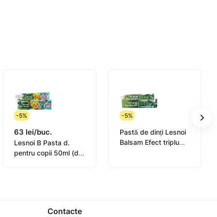
entar, fără a-i albi dăunător cu substanțe
unele activ în eliminarea decolorării
-5%
-5%
63 lei/buc.
Pastă de dinți Lesnoi
Balsam Efect triplu
Lesnoi B Pasta d.
75ml
pentru copii 50ml (de
la 7ani)
Contacte