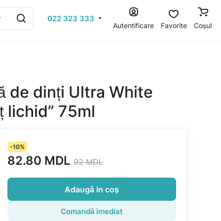
022 323 333
Autentificare
Favorite
Coșul
 de dinți Ultra White
ț lichid” 75ml
-10%
82.80 MDL
92 MDL
Adaugă in coş
Comandă imediat