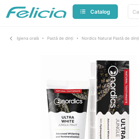
Catalog
Igiena orală
Pastă de dinți
Nordics Natural Pastă de dinți