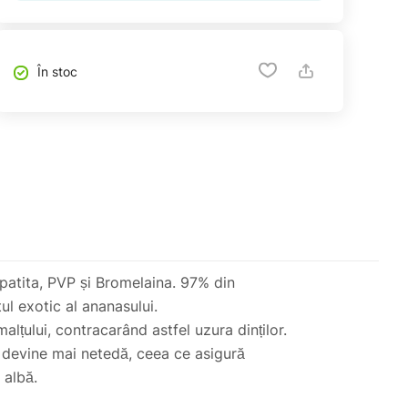
În stoc
apatita, PVP și Bromelaina. 97% din
ul exotic al ananasului.
lțului, contracarând astfel uzura dinților.
ui devine mai netedă, ceea ce asigură
 albă.
ri, care provoacă pete închise și sunt cauzate