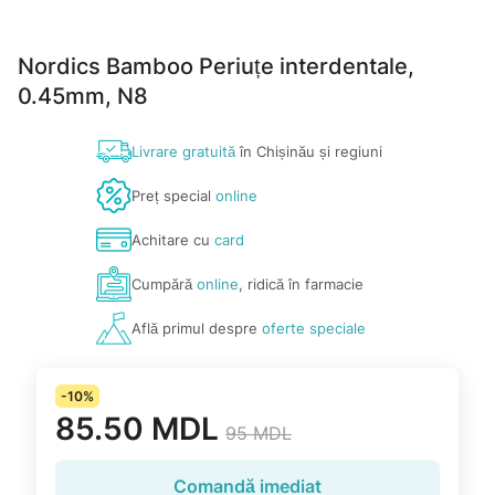
Nordics Bamboo Periuțe interdentale,
0.45mm, N8
Livrare gratuită
în Chișinău și regiuni
Preț special
online
Achitare cu
card
Cumpără
online
, ridică în farmacie
Află primul despre
oferte speciale
-10%
85.50 MDL
95 MDL
Comandă imediat