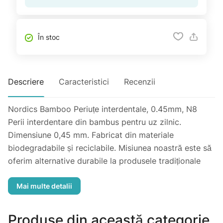
În stoc
Descriere
Caracteristici
Recenzii
Nordics Bamboo Periuțe interdentale, 0.45mm, N8
Perii interdentare din bambus pentru uz zilnic.
Dimensiune 0,45 mm. Fabricat din materiale
biodegradabile și reciclabile. Misiunea noastră este să
oferim alternative durabile la produsele tradiționale
pentru igiena orală și să motivăm o gândire
responsabilă ecologică. Credem că prin inovare și
educație putem oferi clienților experiențe înalte fără a
face compromisuri asupra durabilității naturale.
Produse din această categorie