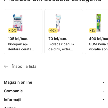
Producator: Norte LLC, Bulgaria. Importator:
"Rihpangalfarma" SRL, str. N.Milescu Spătarul,36. mun
Chișinău Tel:373 22 606 127
-10%
-10%
-5%
105 lei/buc.
70 lei/buc.
400 lei/bu
Biorepair ață
Biorepair periuță
GUM Peria 
dentara cerata
de dinți, extra
vibratie son
extensibila 25+5m
moale
Activital
Înapoi la lista
Magazin online
Companie
Informaţii