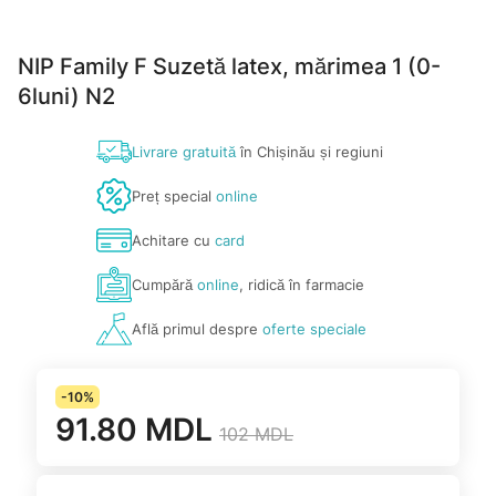
NIP Family F Suzetă latex, mărimea 1 (0-
6luni) N2
Livrare gratuită
în Chișinău și regiuni
Preț special
online
Achitare cu
card
Cumpără
online
, ridică în farmacie
Află primul despre
oferte speciale
-10%
91.80 MDL
102 MDL