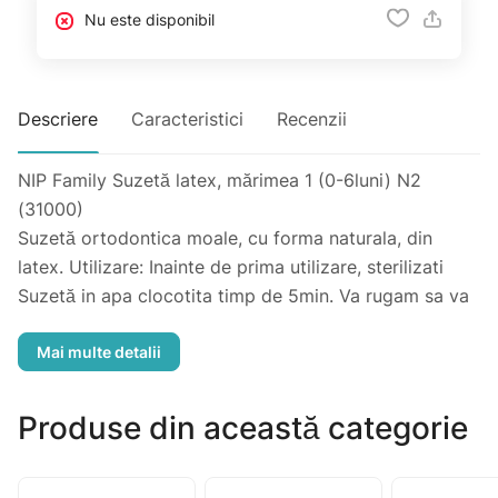
Nu este disponibil
Descriere
Caracteristici
Recenzii
NIP Family Suzetă latex, mărimea 1 (0-6luni) N2
(31000)
Suzetă ortodontica moale, cu forma naturala, din
latex. Utilizare: Inainte de prima utilizare, sterilizati
Suzetă in apa clocotita timp de 5min. Va rugam sa va
asigurati ca exista suficienta apa in bol pentru a evita
deteriorarea acesteia. Lasati Suzetă sa se raceasca.
Asigurati-va ca a fost eliminata toata apa din interiorul
suzetei. Curatati Suzetă, prin clatire sau sterilizare,
Produse din această categorie
dupa fiecare utilizare. A se evita spalarea in masina de
vase. Nu expuneti la lumina directa a soarelui sau la