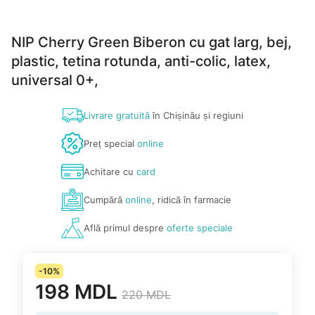
NIP Cherry Green Biberon cu gat larg, bej,
plastic, tetina rotunda, anti-colic, latex,
universal 0+,
Livrare gratuită
în Chișinău și regiuni
Preț special
online
Achitare cu
card
Cumpără
online
, ridică în farmacie
Află primul despre
oferte speciale
-10%
198 MDL
220 MDL