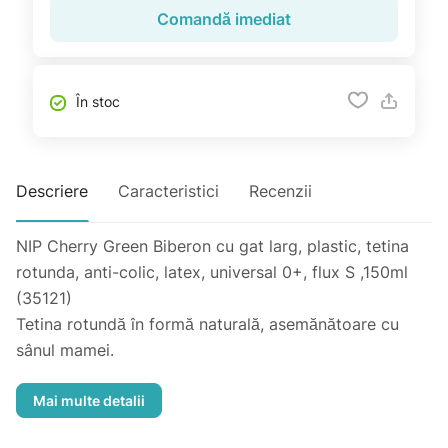
Comandă imediat
În stoc
Descriere
Caracteristici
Recenzii
NIP Cherry Green Biberon cu gat larg, plastic, tetina
rotunda, anti-colic, latex, universal 0+, flux S ,150ml
(35121)
Tetina rotundă în formă naturală, asemănătoare cu
sânul mamei.
Tetina din latex natural moale pentru o senzație
naturală asemanatoare cu alaptarea. Ventilatorul anti-
colici previne înghițirea aerului și astfel previne colicile.