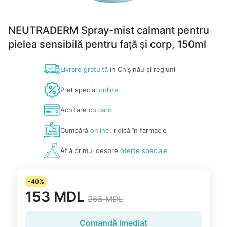
NEUTRADERM Spray-mist calmant pentru
pielea sensibilă pentru față și corp, 150ml
Livrare gratuită
în Chișinău și regiuni
Preț special
online
Achitare cu
card
Cumpără
online
, ridică în farmacie
Află primul despre
oferte speciale
-40%
153 MDL
255 MDL
Comandă imediat