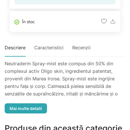
În stoc
Descriere
Caracteristici
Recenzii
Neutraderm Spray-mist este compus din 50% din
complexul activ Oligo skin, ingredientul patentat,
provenit din Marea Iroise. Spray-mist este ingrijire
pentru fața și corp. Calmează pielea sensibilă de
senzațiile de supraîncălzire, iritații și mâncărime și o
împrospătează instantaneu. Pe lângă puterea sa de
calmare, stimulează apărarea antioxidativă a pielii.
Hidratează până la 8 ore.
Fără părfum. Spray-mist Neutraderm este potrivit
Produse din această categorie