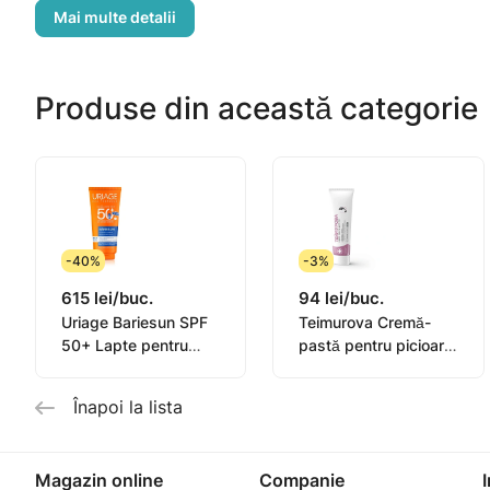
- Sulfat de Cupru accelerează și îmbunătățește vizibil ca
Mod de utilizare: aplicați pe pielea umedă, spumați și clă
Produse din această categorie
Pentru uz extern. Evitați contactul cu ochi. Testat derm
-40%
-3%
615 lei/buc.
94 lei/buc.
Uriage Bariesun SPF
Teimurova Cremă-
50+ Lapte pentru
pastă pentru picioare
copii, piele sensibilă
contra miros și
100ml
transpirație 50g
Înapoi la lista
Magazin online
Companie