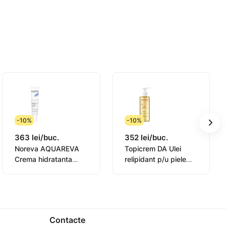
-10%
-10%
363 lei/buc.
352 lei/buc.
Noreva AQUAREVA
Topicrem DA Ulei
Crema hidratanta
relipidant p/u piele
contur ochi 15ml
sensibila 145ml
(0831003)
Contacte