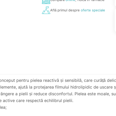
Află primul despre
oferte speciale
put pentru pielea reactivă și sensibilă, care curăță delicat
elemente, ajută la protejarea filmului hidrolipidic de uscare 
ângere a pielii și reduce disconfortul. Pielea este moale, s
active care respectă echilibrul pielii.
lea;