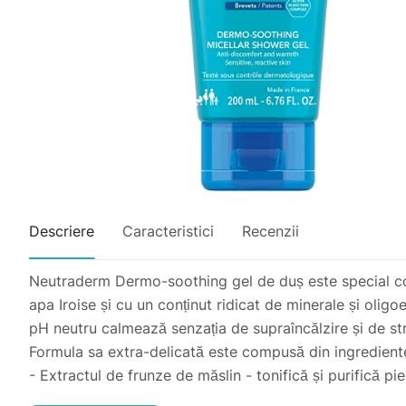
Descriere
Caracteristici
Recenzii
Neutraderm Dermo-soothing gel de duș este special conce
apa Iroise și cu un conținut ridicat de minerale și oligo
pH neutru calmează senzația de supraîncălzire și de str
Formula sa extra-delicată este compusă din ingrediente 
- Extractul de frunze de măslin - tonifică și purifică pie
- Glicerina crește elasticitatea și suplețea pielii;