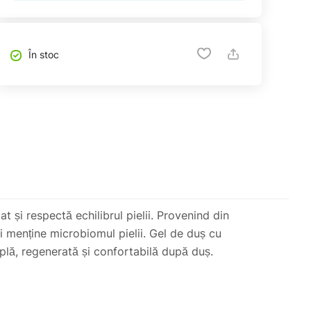
În stoc
 și respectă echilibrul pielii. Provenind din
și menține microbiomul pielii. Gel de duș cu
uplă, regenerată și confortabilă după duș.