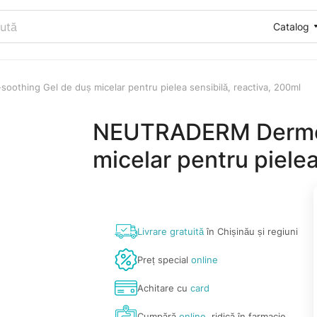
Catalog
thing Gel de duș micelar pentru pielea sensibilă, reactiva, 200ml
NEUTRADERM Dermo-
micelar pentru pielea
Livrare gratuită
în Chișinău și regiuni
Preț special
online
Achitare cu
card
Cumpără
online
, ridică în farmacie