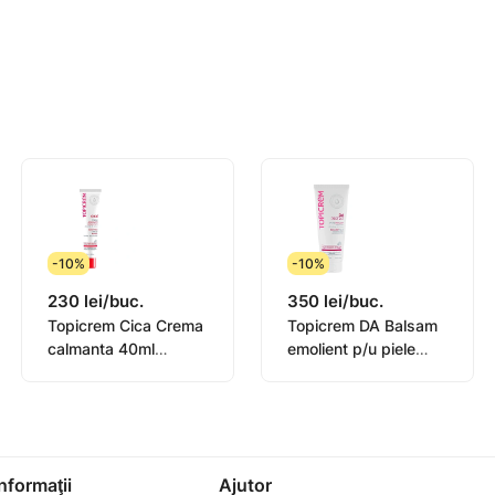
litatea pielii.
tiți.
atologic.
-10%
-10%
230 lei/buc.
350 lei/buc.
Topicrem Cica Crema
Topicrem DA Balsam
calmanta 40ml
emolient p/u piele
(0582101)
atopica 200ml
(0442101)
Informaţii
Ajutor