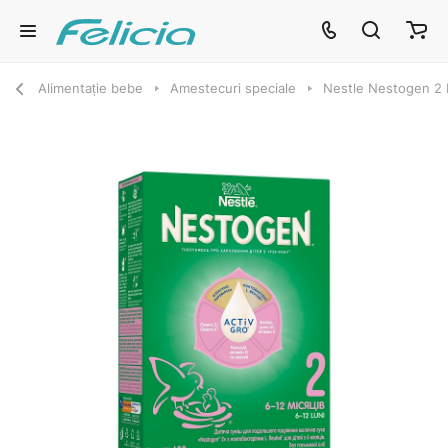
Alimentație bebe
Amestecuri speciale
Nestle Nestogen 2 