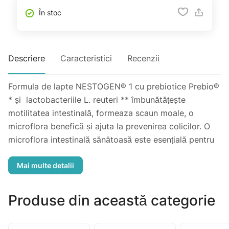
În stoc
Descriere
Caracteristici
Recenzii
Formula de lapte NESTOGEN® 1 cu prebiotice Prebio®
* și lactobacteriile L. reuteri ** îmbunătățește
motilitatea intestinală, formeaza scaun moale, o
microflora benefică și ajuta la prevenirea colicilor. O
microflora intestinală sănătoasă este esențială pentru
menținerea, dezvoltarea și întărirea sistemului imunitar.
Ingrediente: lapte degresat, zer praf demineralizat din
lapte, maltodextrină, amestec din uleiuri vegetale (ulei
de rapiță cu conținut scăzut de acid erucic, ulei de
Produse din această categorie
floarea soarelui, ulei de floarea soarelui înalt oleic, ulei
de cocos), lipide din lapte, prebiotice