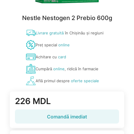
Nestle Nestogen 2 Prebio 600g
Livrare gratuită
în Chișinău și regiuni
Preț special
online
Achitare cu
card
Cumpără
online
, ridică în farmacie
Află primul despre
oferte speciale
226 MDL
Comandă imediat