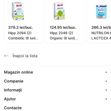
(galactooligozaharide (GOS) și fructooligozaharide
(FOS)), citrat de calciu, lecitină din soia, citrat de
potasiu, clorură de sodiu, fosfat de potasiu, complexul
de vitamine, untură de pește, cultură de lactobacterii
379.2 lei/buc.
124.95 lei/buc.
286.3 lei/
Lactobacillus reuteri, citrat de magneziu, citrat de
Hipp 2094 (2)
Hipp 2048 (2)
NUTRILON 
potasiu, taurină, sulfat de fier, sulfat de zinc,
Combiotic (6 luni)
Organic (6 luni)
LACTOZA 
nucleotide, sulfat de cupru, sulfat de cupru, iodură de
800g (TVA=0%)
300g
potasiu, luteină, selenat de sodiu.
Înapoi la lista
Magazin online
Companie
Informaţii
Ajutor
Contacte