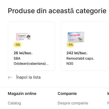
Produse din această categorie
-5%
-5%
26 lei/buc.
242 lei/buc.
SBA
Remostabil caps.
Odolean(valaeriana)P
N30
200 mg comp N30
Înapoi la lista
Magazin online
Companie
Catalog
Despre companie