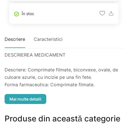
În stoc
Descriere
Caracteristici
DESCRIEREA MEDICAMENT
Descriere: Comprimate filmate, biconvexe, ovale, de
culoare azurie, cu incizie pe una fin fete.
Forma farmaceutica: Comprimate filmate.
Grupa farmacoterapeutica si codul ATC:
Antiinflamatoare si antireumatice nesteroidiene.
Proprietatile farmacodinamice:
Nalgesin este un preparat antiinflamator nesteroidian,
Produse din această categorie
care contine in calitate de substanta activa naproxenul