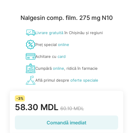
Nalgesin comp. film. 275 mg N10
Livrare gratuită
în Chișinău și regiuni
Preț special
online
Achitare cu
card
Cumpără
online
, ridică în farmacie
Află primul despre
oferte speciale
-3%
58.30 MDL
60.10 MDL
Comandă imediat