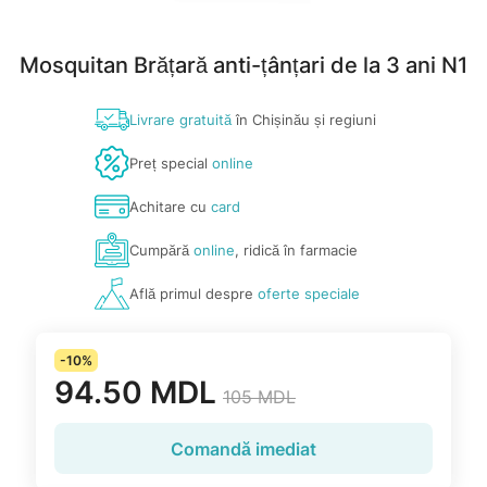
Mosquitan Brățară anti-țânțari de la 3 ani N1
Livrare gratuită
în Chișinău și regiuni
Preț special
online
Achitare cu
card
Cumpără
online
, ridică în farmacie
Află primul despre
oferte speciale
-10%
94.50 MDL
105 MDL
Comandă imediat