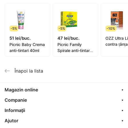
de 3 ani.
Ideală pentru utilizare în interior, în exterior și în timpul
activităților sportive.
-5%
-5%
-10%
Mod de păstrare: Puneți brățara în punga practică din
51 lei/buc.
47 lei/buc.
aluminiu între utilizări. Spălați mâinile după utilizarea
OZZ Ultra Lichid
contra țânța
Picnic Baby Crema
Picnic Family
produsului.
nopți, 45ml
anti-tintari 40ml
Spirale anti-tintari
N10
Înapoi la lista
Magazin online
Companie
Informaţii
Ajutor