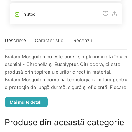
În stoc
Descriere
Caracteristici
Recenzii
Brățara Mosquitan nu este pur și simplu înmuiată în ulei
esențial - Citronella și Eucalyptus Citriodora, ci este
produsă prin topirea uleiurilor direct în material.
Brățara Mosquitan combină tehnologia și natura pentru
o protecție de lungă durată, sigură și eficientă. Fiecare
brățară conține 1,2 g amestec concentrat de uleiuri
esențiale, echivalent cu conținutul a 24 de plasturi
Mosquitan. Cu peste 240 de ore de eficacitate testată,
brățara protejează atât ziua, cât și noaptea.
Produse din această categorie
Poate fi purtată de adulți și copii începând cu vârsta