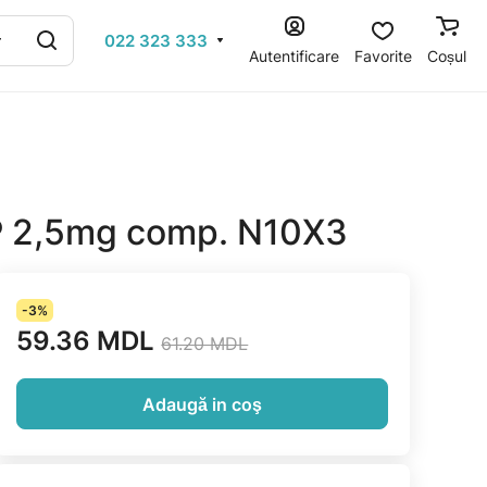
022 323 333
Autentificare
Favorite
Coșul
P 2,5mg comp. N10X3
-3%
59.36 MDL
61.20 MDL
Adaugă in coş