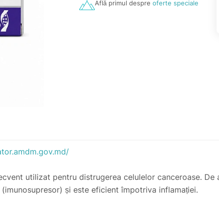
Află primul despre
oferte speciale
ator.amdm.gov.md/
cvent utilizat pentru distrugerea celulelor canceroase. De 
imunosupresor) și este eficient împotriva inflamației.
necontrolat.