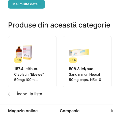
Este, de obicei, folosit la pacienții care au încercat alt
-tratamentul leucemiilor acute (un tip de cancer al celul
Produse din această categorie
-3%
-3%
157.4 lei/buc.
598.3 lei/buc.
Cisplatin "Ebewe"
Sandimmun Neoral
50mg/100ml
50mg caps. N5x10
conc.sol.perf. N1
Înapoi la lista
Magazin online
Companie