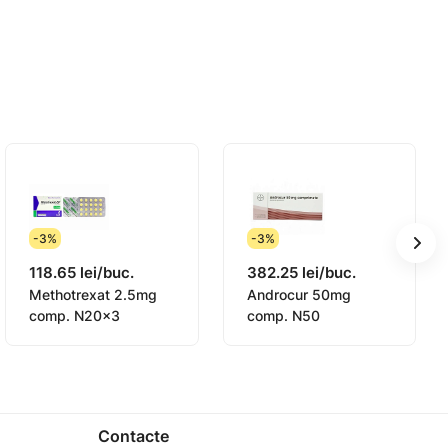
emului limfatic).
-3%
-3%
118.65 lei/buc.
382.25 lei/buc.
Methotrexat 2.5mg
Androcur 50mg
comp. N20x3
comp. N50
Contacte