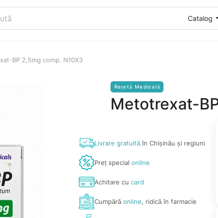
Catalog
xat-BP 2,5mg comp. N10X3
Rețetă Medicală
Metotrexat-B
Livrare gratuită
în Chișinău și regiuni
Preț special
online
Achitare cu
card
Cumpără
online
, ridică în farmacie