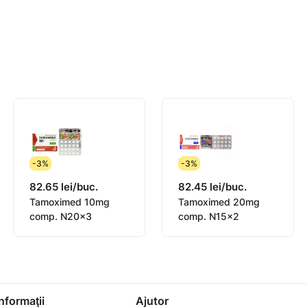
e tratamente, dar starea lor nu s-a îmbunătățit.
elor sângelui) și limfomului Burkitt (un tip de cancer al sist
-3%
-3%
82.65 lei/buc.
82.45 lei/buc.
Tamoximed 10mg
Tamoximed 20mg
comp. N20x3
comp. N15x2
Informaţii
Ajutor