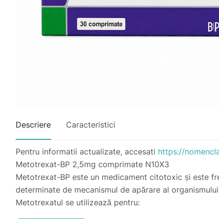
Descriere
Caracteristici
Pentru informatii actualizate, accesati
https://nomencl
Metotrexat-BP 2,5mg comprimate N10X3
Metotrexat-BP este un medicament citotoxic și este fre
determinate de mecanismul de apărare al organismului (
Metotrexatul se utilizează pentru:
-tratamentul artritei reumatoide și psoriazisului sever 