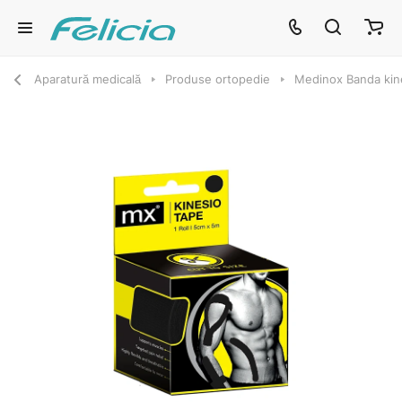
Aparatură medicală
Produse ortopedie
Medinox Banda kin