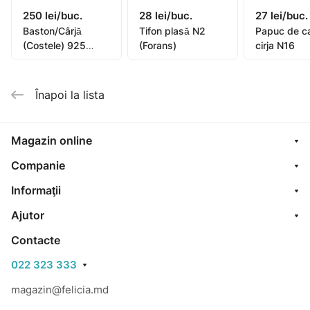
250 lei/buc.
28 lei/buc.
27 lei/buc.
Baston/Cârjă
Tifon plasă N2
Papuc de c
(Costele) 925
(Forans)
cirja N16
Gamma M N1
Înapoi la lista
Magazin online
Companie
Informaţii
Ajutor
Contacte
022 323 333
magazin@felicia.md