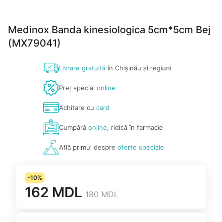
Medinox Banda kinesiologica 5cm*5cm Bej
(MX79041)
Livrare gratuită
în Chișinău și regiuni
Preț special
online
Achitare cu
card
Cumpără
online
, ridică în farmacie
Află primul despre
oferte speciale
-10%
162 MDL
180 MDL