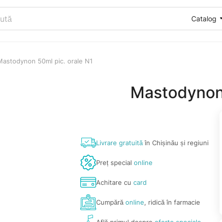
Catalog
Mastodynon 50ml pic. orale N1
Mastodynon 
Livrare gratuită
în Chișinău și regiuni
Preț special
online
Achitare cu
card
Cumpără
online
, ridică în farmacie