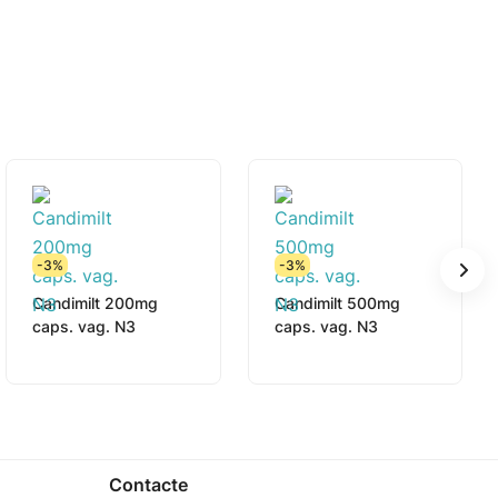
 o boală gravă şi ar putea necesita o
-3%
-3%
Candimilt 200mg
Candimilt 500mg
caps. vag. N3
caps. vag. N3
Dumneavoastră sau farmacistul. Discutați cu
Contacte