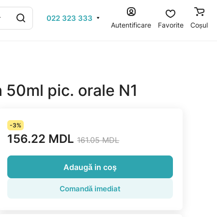
022 323 333
Autentificare
Favorite
Coșul
50ml pic. orale N1
-3%
156.22 MDL
161.05 MDL
Adaugă in coş
Comandă imediat