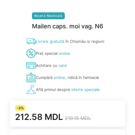
Rețetă Medicală
Mailen caps. moi vag. N6
Livrare gratuită
în Chișinău și regiuni
Preț special
online
Achitare cu
card
Cumpără
online
, ridică în farmacie
Află primul despre
oferte speciale
-3%
212.58 MDL
219.15 MDL