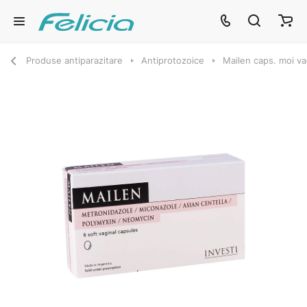
Produse antiparazitare
Antiprotozoice
Mailen caps. moi v