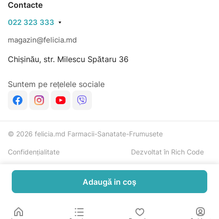
Contacte
A nu se lăsa la îndemâna şi vederea copiilor.
022 323 333
magazin@felicia.md
Chișinău, str. Milescu Spătaru 36
Suntem pe rețelele sociale
© 2026 felicia.md Farmacii-Sanatate-Frumusete
Confidențialitate
Dezvoltat în Rich Code
Adaugă in coş