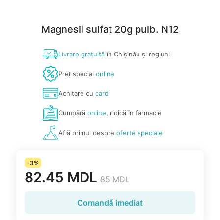
Magnesii sulfat 20g pulb. N12
Livrare gratuită
în Chișinău și regiuni
Preț special
online
Achitare cu
card
Cumpără
online
, ridică în farmacie
Află primul despre
oferte speciale
-3%
82.45 MDL
85 MDL
Comandă imediat