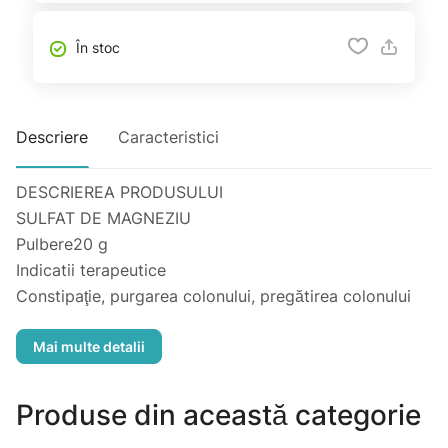
În stoc
Descriere
Caracteristici
DESCRIEREA PRODUSULUI
SULFAT DE MAGNEZIU
Pulbere20 g
Indicatii terapeutice
Constipaţie, purgarea colonului, pregătirea colonului
pentru examene radioscopice şi endoscopice, sondajul
orb, colangită, colecistită, intoxicaţii cu săruri ale
metalelor grele: arsen, tetraetil de plumb; săruri de
bariu solubile (antidot).
Produse din această categorie