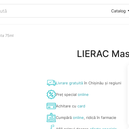
Catalog
nta 75ml
LIERAC Masc
Livrare gratuită
în Chișinău și regiuni
Preț special
online
Achitare cu
card
Cumpără
online
, ridică în farmacie