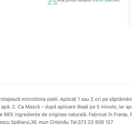
Află primul despre
oferte speciale
tejează microbiota pielii. Aplicați 1 sau 2 ori pe săptămână
 apă. 2. Ca Mască – după aplicare lăsați pe 5 minute, iar apo
ne 98% ingrediente de originea naturală. Fabricat în Franța.
lescu Spătarul,36. mun Chișinău Tel:373 22 606 127