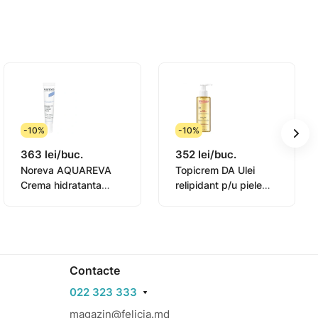
-10%
-10%
363 lei/buc.
352 lei/buc.
Noreva AQUAREVA
Topicrem DA Ulei
Crema hidratanta
relipidant p/u piele
contur ochi 15ml
sensibila 145ml
(0831003)
Contacte
022 323 333
magazin@felicia.md