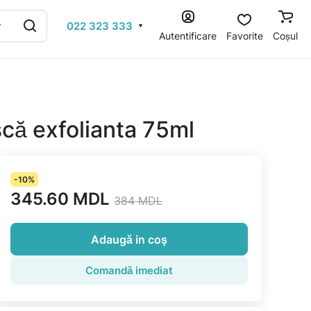
022 323 333
Autentificare
Favorite
Coșul
ă exfolianta 75ml
-10%
345.60 MDL
384 MDL
Adaugă in coş
Comandă imediat