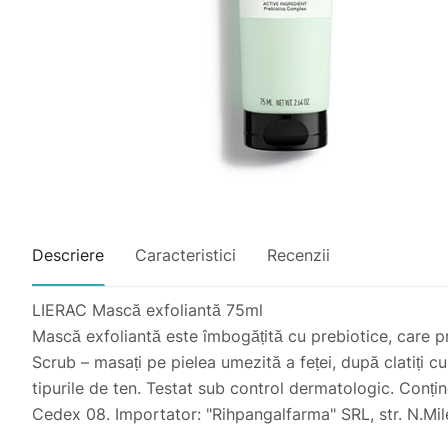
Descriere
Caracteristici
Recenzii
LIERAC Mască exfoliantă 75ml
Mască exfoliantă este îmbogățită cu prebiotice, care pro
Scrub – masați pe pielea umezită a feței, după clatiți cu
tipurile de ten. Testat sub control dermatologic. Conți
Cedex 08. Importator: "Rihpangalfarma" SRL, str. N.Mi