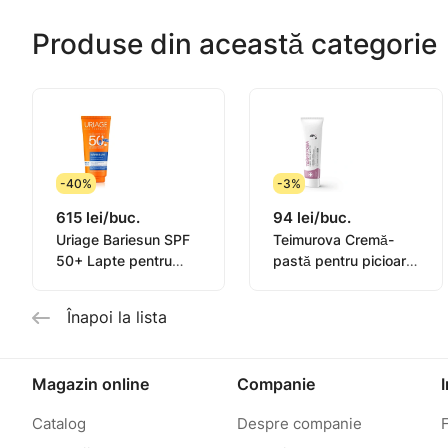
Produse din această categorie
-40%
-3%
615 lei/buc.
94 lei/buc.
Uriage Bariesun SPF
Teimurova Cremă-
50+ Lapte pentru
pastă pentru picioare
copii, piele sensibilă
contra miros și
100ml
transpirație 50g
Înapoi la lista
Magazin online
Companie
Catalog
Despre companie