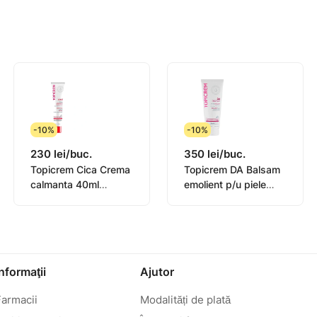
-10%
-10%
230 lei/buc.
350 lei/buc.
Topicrem Cica Crema
Topicrem DA Balsam
calmanta 40ml
emolient p/u piele
(0582101)
atopica 200ml
(0442101)
Informaţii
Ajutor
Farmacii
Modalități de plată