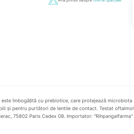
Află primul despre
oferte speciale
a este îmbogățită cu prebiotice, care protejează microbiota 
bili și pentru purtători de lentile de contact. Testat oftalm
 Lierac, 75802 Paris Cedex 08. Importator: "Rihpangalfarma" 