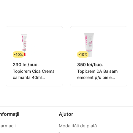
-10%
-10%
230 lei/buc.
350 lei/buc.
Topicrem Cica Crema
Topicrem DA Balsam
calmanta 40ml
emolient p/u piele
(0582101)
atopica 200ml
(0442101)
Informaţii
Ajutor
Farmacii
Modalități de plată