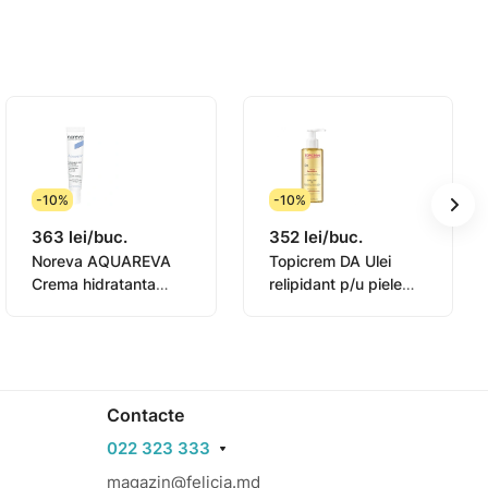
-10%
-10%
363 lei/buc.
352 lei/buc.
Noreva AQUAREVA
Topicrem DA Ulei
Crema hidratanta
relipidant p/u piele
contur ochi 15ml
sensibila 145ml
(0831003)
Contacte
022 323 333
magazin@felicia.md