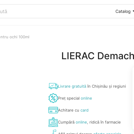
Catalog
ntru ochi 100ml
LIERAC Demachi
Livrare gratuită
în Chișinău și regiuni
Preț special
online
Achitare cu
card
Cumpără
online
, ridică în farmacie