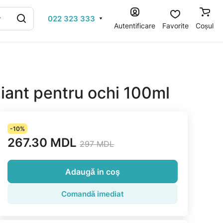
022 323 333
Autentificare
Favorite
Coșul
ant pentru ochi 100ml
-10%
267.30 MDL
297 MDL
Adaugă in coş
Comandă imediat