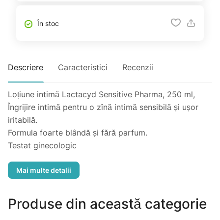
În stoc
Descriere
Caracteristici
Recenzii
Loțiune intimă Lactacyd Sensitive Pharma, 250 ml,
Îngrijire intimă pentru o zînă intimă sensibilă și ușor
iritabilă.
Formula foarte blândă și fără parfum.
Testat ginecologic
Hipoalergenic
Recomandat pentru uz zilnic
Lactacyd Pharma este o gamă de produse special
concepută pentru igiena intimă zilnică, îmbogățită cu
Produse din această categorie
ingrediente active naturale cu beneficii terapeutice.