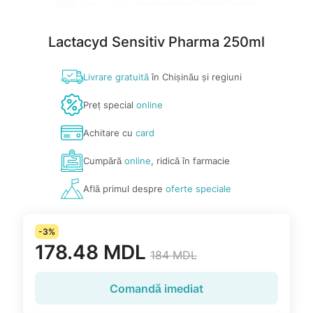
Lactacyd Sensitiv Pharma 250ml
Livrare gratuită
în Chișinău și regiuni
Preț special
online
Achitare cu
card
Cumpără
online
, ridică în farmacie
Află primul despre
oferte speciale
-3%
178.48 MDL
184 MDL
Comandă imediat