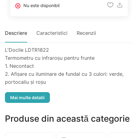
Nu este disponibil
Descriere
Caracteristici
Recenzii
L'Docile LDTR1822
Termometru cu infraroșu pentru frunte
1. Necontact
2. Afișare cu iluminare de fundal cu 3 culori: verde,
portocaliu și roșu
Iluminare verde de fundal: 34,0 ℃ ~ 37,1 ℃ Normal
Lumină de fundal portocalie: 37,2 ℃ ~ 38,1 ℃ Medie
Iluminare roșie de fundal:> 43 ℃ & <38,2 ℃
Ridicat/Scăzut
Produse din această categorie
3. 9 seturi de măsurători
4. Schimb de unități Fahrenheit ℉ / Celsius ℃