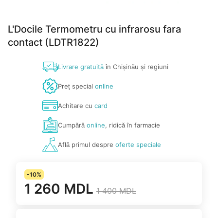
L'Docile Termometru cu infrarosu fara
contact (LDTR1822)
Livrare gratuită
în Chișinău și regiuni
Preț special
online
Achitare cu
card
Cumpără
online
, ridică în farmacie
Află primul despre
oferte speciale
-10%
1 260 MDL
1 400 MDL