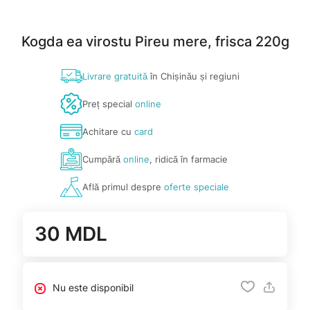
Kogda ea virostu Pireu mere, frisca 220g
Livrare gratuită
în Chișinău și regiuni
Preț special
online
Achitare cu
card
Cumpără
online
, ridică în farmacie
Află primul despre
oferte speciale
30 MDL
Nu este disponibil