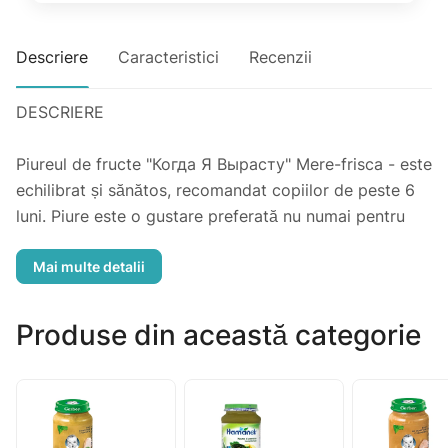
Descriere
Caracteristici
Recenzii
DESCRIERE
Piureul de fructe "Когда Я Вырасту" Mere-frisca - este
echilibrat și sănătos, recomandat copiilor de peste 6
luni. Piure este o gustare preferată nu numai pentru
copii mici și mai mari, ci și pentru școlari, adolescenți
și adulți care susțin un stil de viață sănătos.
Piure este fabricat la cea mai recentă instalație
modernă, în conformitate cu cerințele de înaltă calitate
Produse din această categorie
pentru hrana pentru copii.
Ingrediente: piure de mere, frisca, zahăr. Omogenizat,
sterilizat. Elaborat din piure concentrat. Conține