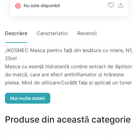
Nu este disponibil
Descriere
Caracteristici
Recenzii
JKOSMEC Masca pentru față din țesătura cu miere, N1,
25ml
Masca cu esență hidratantă conține extract de lăptișor
de matcă, care are efect antiinflamator și hrănește
pielea. Mod de utilizare:Curățiți fața și aplicați un toner
conform tipului de piele. Aplicați masca pe față evitând
zona ochilor și a buzelor. După 15-20 minute scoateți
masca și prin mișcări gentile masați esența rămasă.
Avertisment: Stopați utilizarea acestui produs și
Produse din această categorie
consultați un specialist în caz de iritații, mâncărimi. Nu
utilizați pe pielea iritată și cu răni. Păstrați departe de