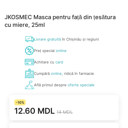
JKOSMEC Masca pentru față din țesătura
cu miere, 25ml
Livrare gratuită
în Chișinău și regiuni
Preț special
online
Achitare cu
card
Cumpără
online
, ridică în farmacie
Află primul despre
oferte speciale
-10%
12.60 MDL
14 MDL