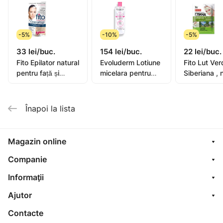
îndemâna copiilor. Feriți de lumina directă a soarelui.
Evitați utilizarea în zona ochilor. Producător: Ezeikel
Cosmetic CO., LTD. #302, 15, Dosan-daero 16-gil,
-5%
-10%
-5%
Gangnam-gu, Seol, South Corea. Tel.+827051750100.
33 lei/buc.
154 lei/buc.
22 lei/buc.
Importator:”Rihpangalfarma”SRL,str.N.Milescu Spătaru,
Fito Epilator natural
Evoluderm Lotiune
Fito Lut Ver
36 mun.Chișinău Tel:3732206127 Termen de
pentru față și
micelara pentru
Siberiana , n
valabilitate indicat pe ambalaj.
zonele delicate ale
ten sensibil 500ml
colectare d
pielii cu efect anti-
(15272)
plante medi
age 15ml
de taiga 75
Înapoi la lista
Magazin online
Companie
Informaţii
Ajutor
Contacte