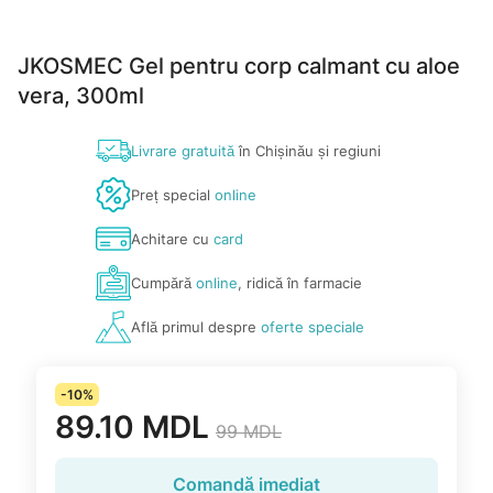
JKOSMEC Gel pentru corp calmant cu aloe
vera, 300ml
Livrare gratuită
în Chișinău și regiuni
Preț special
online
Achitare cu
card
Cumpără
online
, ridică în farmacie
Află primul despre
oferte speciale
-10%
89.10 MDL
99 MDL
Comandă imediat