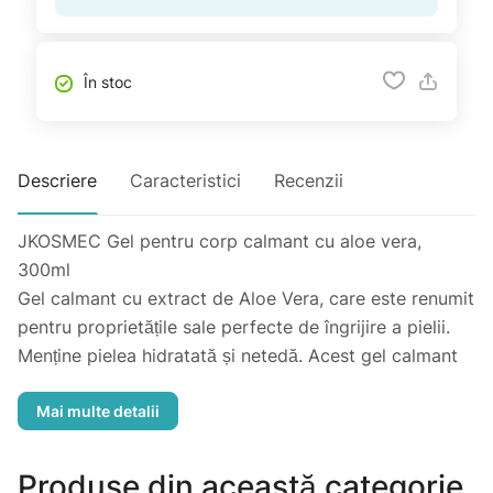
În stoc
Descriere
Caracteristici
Recenzii
JKOSMEC Gel pentru corp calmant cu aloe vera,
300ml
Gel calmant cu extract de Aloe Vera, care este renumit
pentru proprietățile sale perfecte de îngrijire a pielii.
Menține pielea hidratată și netedă. Acest gel calmant
se poate de utilizat ca îngrijirea hidratantă zilnică
pentru fața și corp, ca îngrijire calmantă după plaja și
după bărbierit. Mod de utilizare: Aplicați o cantitatea
suficientă de produs pe fața sau corp în zonele, unde
Produse din această categorie