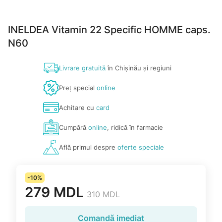
INELDEA Vitamin 22 Specific HOMME caps.
N60
Livrare gratuită
în Chișinău și regiuni
Preț special
online
Achitare cu
card
Cumpără
online
, ridică în farmacie
Află primul despre
oferte speciale
-10%
279 MDL
310 MDL
Comandă imediat