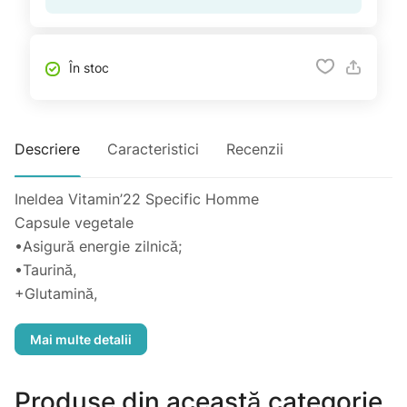
În stoc
Descriere
Caracteristici
Recenzii
Ineldea Vitamin’22 Specific Homme
Capsule vegetale
•Asigură energie zilnică;
•Taurină,
+Glutamină,
+14 vitamine și minerale,
+probiotice,
+ginseng,
+guarana.
Produse din această categorie