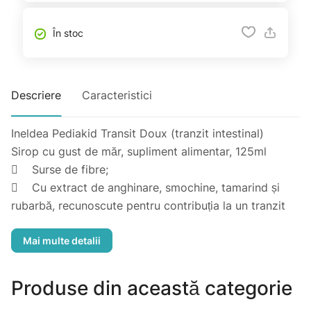
În stoc
Descriere
Caracteristici
Ineldea Pediakid Transit Doux (tranzit intestinal)
Sirop cu gust de măr, supliment alimentar, 125ml
 Surse de fibre;
 Cu extract de anghinare, smochine, tamarind și
rubarbă, recunoscute pentru contribuția la un tranzit
intestinal normal și ameliorarea confortului intestinal;
 Sirop de agave și ingrediente de origine naturală;
Laboratoarele INELDEA au dezvoltat PEDIAKID: o
Produse din această categorie
gamă de produse formulate conform cerințelor de