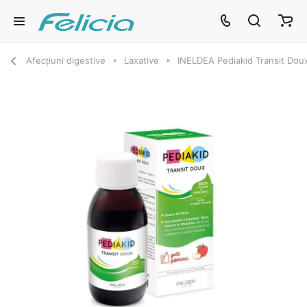
Afecțiuni digestive
Laxative
INELDEA Pediakid Transit Doux