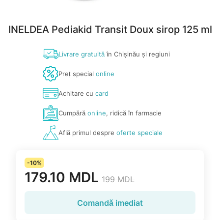
INELDEA Pediakid Transit Doux sirop 125 ml
Livrare gratuită
în Chișinău și regiuni
Preț special
online
Achitare cu
card
Cumpără
online
, ridică în farmacie
Află primul despre
oferte speciale
-10%
179.10 MDL
199 MDL
Comandă imediat