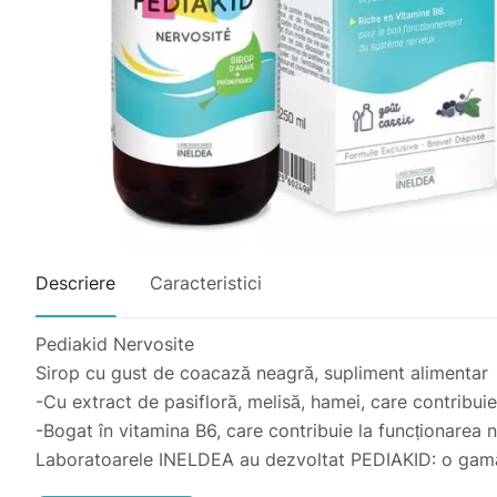
Descriere
Caracteristici
Pediakid Nervosite
Sirop cu gust de coacază neagră, supliment alimentar
-Cu extract de pasifloră, melisă, hamei, care contribuie
-Bogat în vitamina B6, care contribuie la funcționarea 
Laboratoarele INELDEA au dezvoltat PEDIAKID: o gamă de
din plante conținute din gama PEDIAKID® sunt riguros s