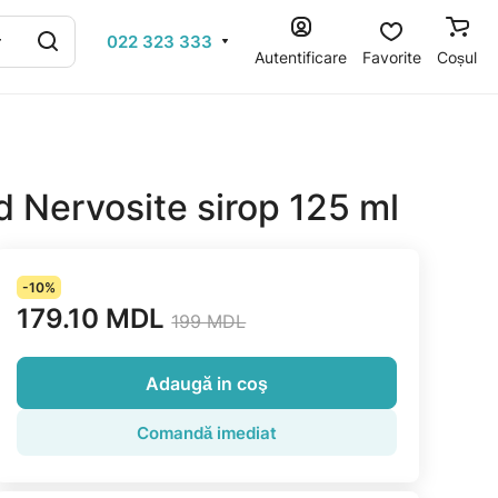
022 323 333
Autentificare
Favorite
Coșul
 Nervosite sirop 125 ml
-10%
179.10 MDL
199 MDL
Adaugă in coş
Comandă imediat