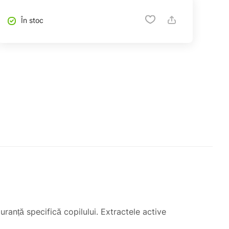
În stoc
anță specifică copilului. Extractele active
lor blândă. Toate concentratele PEDIAKID®