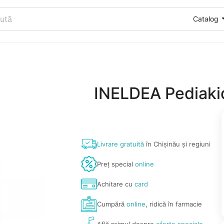
Catalog
INELDEA Pediakid
Livrare gratuită
în Chișinău și regiuni
Preț special
online
Achitare cu
card
Cumpără
online
, ridică în farmacie