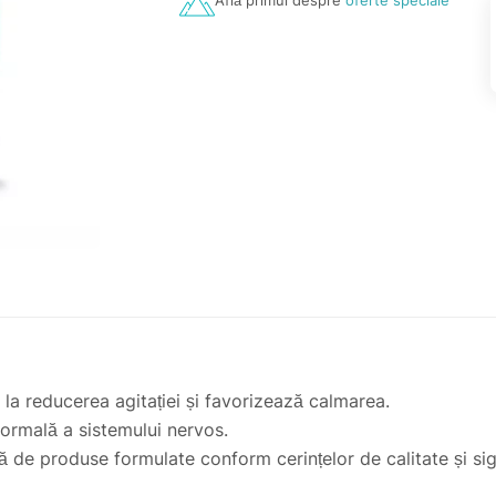
Află primul despre
oferte speciale
 la reducerea agitației și favorizează calmarea.
normală a sistemului nervos.
 produse formulate conform cerințelor de calitate și sigur
electate pentru proprietăţile lor recunoscute şi acţiunea 