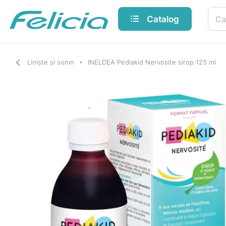
Catalog
Liniște și somn
INELDEA Pediakid Nervosite sirop 125 ml