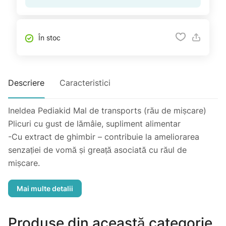
În stoc
Descriere
Caracteristici
Ineldea Pediakid Mal de transports (rău de mișcare)
Plicuri cu gust de lămâie, supliment alimentar
-Cu extract de ghimbir – contribuie la ameliorarea
senzației de vomă și greață asociată cu răul de
mișcare.
-Sirop de agave și ingrediente de origine naturală.
Laboratoarele INELDEA au dezvoltat PEDIAKID: o
gamă de produse formulate conform cerințelor de
Produse din această categorie