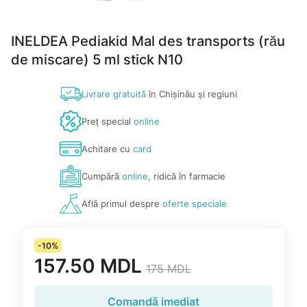
INELDEA Pediakid Mal des transports (rău
de miscare) 5 ml stick N10
Livrare gratuită
în Chișinău și regiuni
Preț special
online
Achitare cu
card
Cumpără
online
, ridică în farmacie
Află primul despre
oferte speciale
-10%
157.50 MDL
175 MDL
Comandă imediat