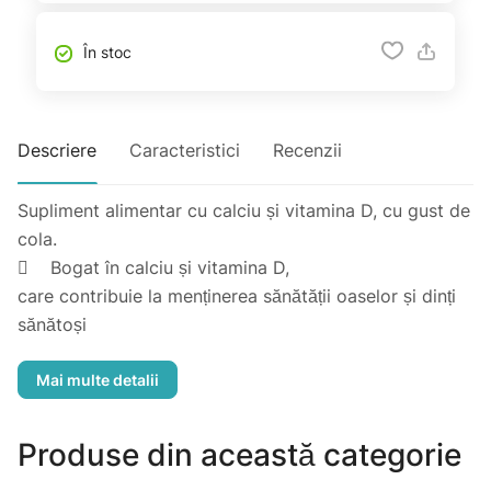
În stoc
Descriere
Caracteristici
Recenzii
Supliment alimentar cu calciu și vitamina D, cu gust de
cola.
 Bogat în calciu și vitamina D,
care contribuie la menținerea sănătății oaselor și dinți
sănătoși
Pentru a asigura rezistența oaselor și a dinților, este
esențial să fie aporturi suficiente de calciu și vitamina
D, de la vârstă fragedă.
PEDIAKID® Calcium C+ a fost dezvoltat special din o
Produse din această categorie
sursă concentrată de calciu potrivită tuturor copiilor,