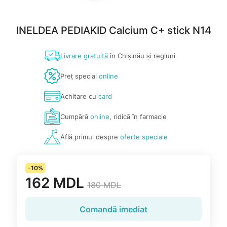
INELDEA PEDIAKID Calcium C+ stick N14
Livrare gratuită
în Chișinău și regiuni
Preț special
online
Achitare cu
card
Cumpără
online
, ridică în farmacie
Află primul despre
oferte speciale
-10%
162 MDL
180 MDL
Comandă imediat