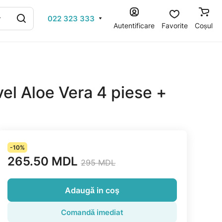
022 323 333
Autentificare
Favorite
Coșul
vel Aloe Vera 4 piese +
-10%
265.50 MDL
295 MDL
Adaugă in coş
Comandă imediat