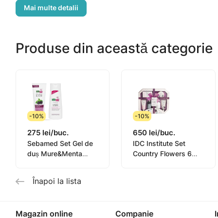
-IDC Institute Gel de duș 50 ml
-IDC Institute Loțiune de corp 50 ml
-IDC Institute Ulei de buze 15 ml
Produse din această categorie
-IDC Institute Trusă cosmetică
-10%
-10%
275 lei/buc.
650 lei/buc.
Sebamed Set Gel de
IDC Institute Set
duș Mure&Menta
Country Flowers 6
250ml + Șampon zi
piese
de zi 200ml
Înapoi la lista
Magazin online
Companie