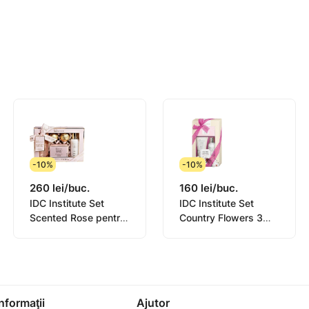
-10%
-10%
260 lei/buc.
160 lei/buc.
IDC Institute Set
IDC Institute Set
Scented Rose pentru
Country Flowers 3
baie 5 piese
piese
Informaţii
Ajutor