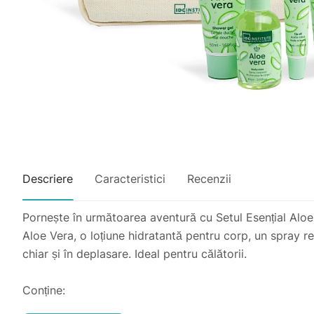
Descriere
Caracteristici
Recenzii
Pornește în următoarea aventură cu Setul Esențial Aloe V
Aloe Vera, o loțiune hidratantă pentru corp, un spray re
chiar și în deplasare. Ideal pentru călătorii.
Conține:
-IDC Institute Spray de corp 60 ml