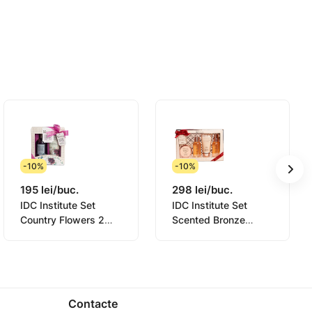
-10%
-10%
195 lei/buc.
298 lei/buc.
IDC Institute Set
IDC Institute Set
Country Flowers 2
Scented Bronze
piese
pentru baie 4 piese
Contacte