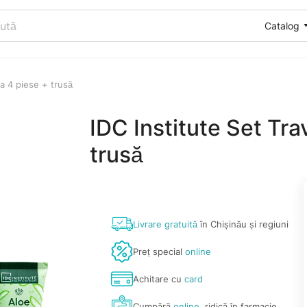
Catalog
ra 4 piese + trusă
IDC Institute Set Tra
trusă
Livrare gratuită
în Chișinău și regiuni
Preț special
online
Achitare cu
card
Cumpără
online
, ridică în farmacie