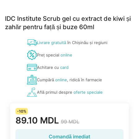
IDC Institute Scrub gel cu extract de kiwi și
zahăr pentru față și buze 60ml
Livrare gratuită
în Chișinău și regiuni
Preț special
online
Achitare cu
card
Cumpără
online
, ridică în farmacie
Află primul despre
oferte speciale
-10%
89.10 MDL
99 MDL
Comandă imediat