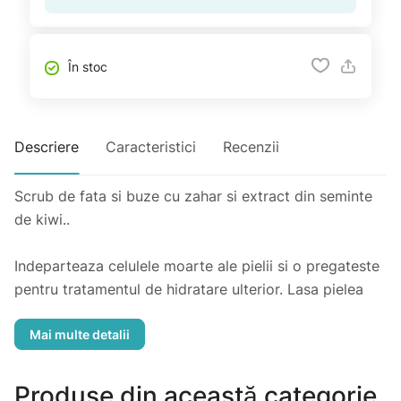
În stoc
Descriere
Caracteristici
Recenzii
Scrub de fata si buze cu zahar si extract din seminte
de kiwi..
Indeparteaza celulele moarte ale pielii si o pregateste
pentru tratamentul de hidratare ulterior. Lasa pielea
moale si neteda.
Cum se utilizeaza: Aplicati pe pielea umeda a fetei si
masati produsul cu miscari circulare. Evita conturul
Produse din această categorie