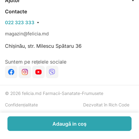
Ajutor
folosirea. Nu folositi pe pielea iritata sau lezata.
Contacte
Depozitati in mediu uscat, ferit de lumina soarelui, la
022 323 333
temperaturi intre 5-25 grade C, inchideti capacul dupa
folosire.
magazin@felicia.md
Chișinău, str. Milescu Spătaru 36
Suntem pe rețelele sociale
© 2026 felicia.md Farmacii-Sanatate-Frumusete
Confidențialitate
Dezvoltat în Rich Code
Adaugă in coş