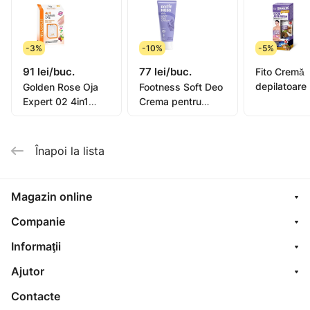
-3%
-10%
-5%
91 lei/buc.
77 lei/buc.
Fito Cremă
depilatoare
Golden Rose Oja
Footness Soft Deo
picioare, mâ
Expert 02 4in1
Crema pentru
bikini, subra
Compl. Care Multi-
picioare 75ml
pentru piel
Purpose 11ml
sensibilă or
Înapoi la lista
oil, 1
Magazin online
Companie
Informaţii
Ajutor
Contacte