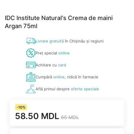
IDC Institute Natural's Crema de maini
Argan 75ml
Livrare gratuită
în Chișinău și regiuni
Preț special
online
Achitare cu
card
Cumpără
online
, ridică în farmacie
Află primul despre
oferte speciale
-10%
58.50 MDL
65 MDL