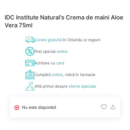
IDC Institute Natural's Crema de maini Aloe
Vera 75ml
Livrare gratuită
în Chișinău și regiuni
Preț special
online
Achitare cu
card
Cumpără
online
, ridică în farmacie
Află primul despre
oferte speciale
Nu este disponibil