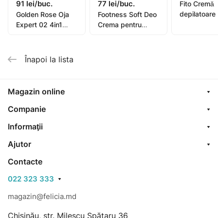
91 lei/buc.
77 lei/buc.
Fito Cremă
depilatoare
Golden Rose Oja
Footness Soft Deo
picioare, mâ
Expert 02 4in1
Crema pentru
bikini, subra
Compl. Care Multi-
picioare 75ml
pentru piel
Purpose 11ml
sensibilă or
Înapoi la lista
oil, 1
Magazin online
Companie
Informaţii
Ajutor
Contacte
022 323 333
magazin@felicia.md
Chișinău, str. Milescu Spătaru 36