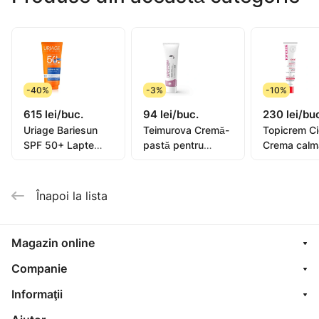
hidratează intens pielea, dând energie;
hrănește și hrănește intens pielea, ajută la restabilirea
elasticității și fermității naturale;
oferă feței prospețime și frumusețe, pielea arată
tânără, îndepărtează matitatea;
-40%
-3%
-10%
masca îndepărtează și murdăria și celulele moarte.
615 lei/buc.
94 lei/buc.
230 lei/bu
Uriage Bariesun
Teimurova Cremă-
Topicrem C
SPF 50+ Lapte
pastă pentru
Crema calm
pentru copii, piele
picioare contra
40ml (0582
sensibilă 100ml
miros și
transpirație 50g
Înapoi la lista
Magazin online
Companie
Informaţii