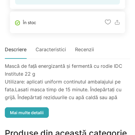
În stoc
Descriere
Caracteristici
Recenzii
Mască de față energizantă și fermentă cu rodie IDC
Institute 22 g
Utilizare: aplicati uniform continutul ambalajului pe
fata.Lasati masca timp de 15 minute. Îndepărtați cu
grijă. Îndepărtați reziduurile cu apă caldă sau apă
micelară.
Particularitati:
mască incoloră;
masca de față îmbogățită cu extract de rodie
Produse din această categorie