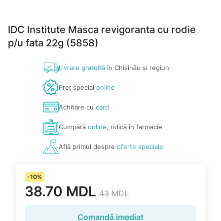
IDC Institute Masca revigoranta cu rodie
p/u fata 22g (5858)
Livrare gratuită
în Chișinău și regiuni
Preț special
online
Achitare cu
card
Cumpără
online
, ridică în farmacie
Află primul despre
oferte speciale
-10%
38.70 MDL
43 MDL
Comandă imediat