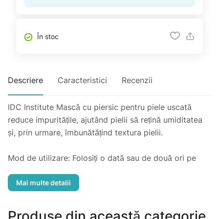
În stoc
Descriere
Caracteristici
Recenzii
IDC Institute Mască cu piersic pentru piele uscată
reduce impuritățile, ajutând pielii să rețină umiditatea
și, prin urmare, îmbunătățind textura pielii.
Mod de utilizare: Folosiți o dată sau de două ori pe
săptămână. Aplicați pe față și lăsați să acționeze timp
de 15 minute, îndepărtați și masați orice produs rămas
pe față.
Produse din această categorie