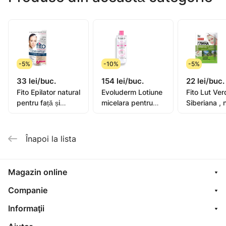
-5%
-10%
-5%
33 lei/buc.
154 lei/buc.
22 lei/buc.
Fito Epilator natural
Evoluderm Lotiune
Fito Lut Ver
pentru față și
micelara pentru
Siberiana , n
zonele delicate ale
ten sensibil 500ml
colectare d
pielii cu efect anti-
(15272)
plante medi
age 15ml
de taiga 75
Înapoi la lista
Magazin online
Companie
Informaţii