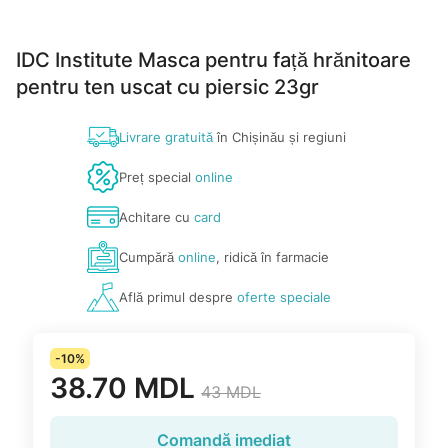
IDC Institute Masca pentru față hrănitoare
pentru ten uscat cu piersic 23gr
Livrare gratuită
în Chișinău și regiuni
Preț special
online
Achitare cu
card
Cumpără
online
, ridică în farmacie
Află primul despre
oferte speciale
-10%
38.70 MDL
43 MDL
Comandă imediat