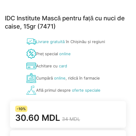
IDC Institute Mască pentru față cu nuci de
caise, 15gr (7471)
Livrare gratuită
în Chișinău și regiuni
Preț special
online
Achitare cu
card
Cumpără
online
, ridică în farmacie
Află primul despre
oferte speciale
-10%
30.60 MDL
34 MDL