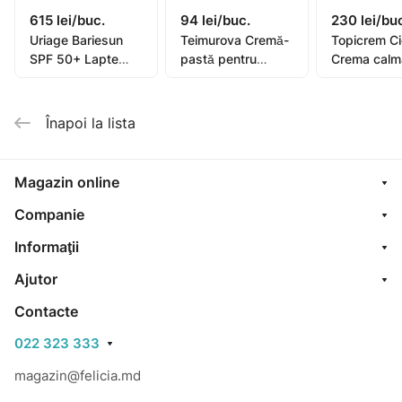
615 lei/buc.
94 lei/buc.
230 lei/bu
Uriage Bariesun
Teimurova Cremă-
Topicrem C
SPF 50+ Lapte
pastă pentru
Crema calm
pentru copii, piele
picioare contra
40ml (0582
sensibilă 100ml
miros și
transpirație 50g
Înapoi la lista
Magazin online
Companie
Informaţii
Ajutor
Contacte
022 323 333
magazin@felicia.md