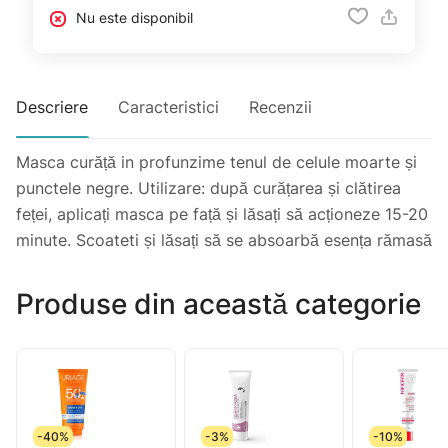
Nu este disponibil
Descriere
Caracteristici
Recenzii
Masca curăță in profunzime tenul de celule moarte și
punctele negre. Utilizare: după curățarea și clătirea
feței, aplicați masca pe față și lăsați să acționeze 15-20
minute. Scoateti și lăsați să se absoarbă esența rămasă
Produse din această categorie
-40%
-3%
-10%